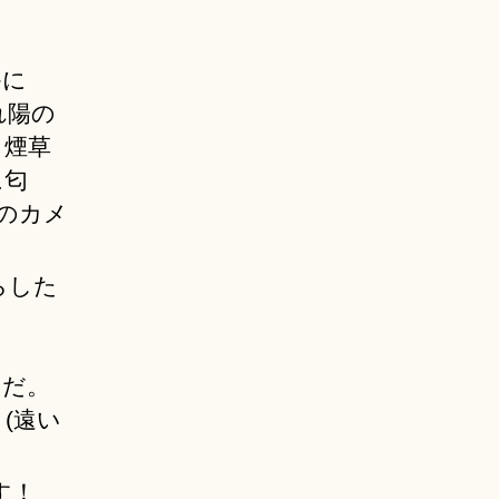
なかに
れ陽の
 煙草
に匂
のカメ
らした
日だ。
(遠い
ます！