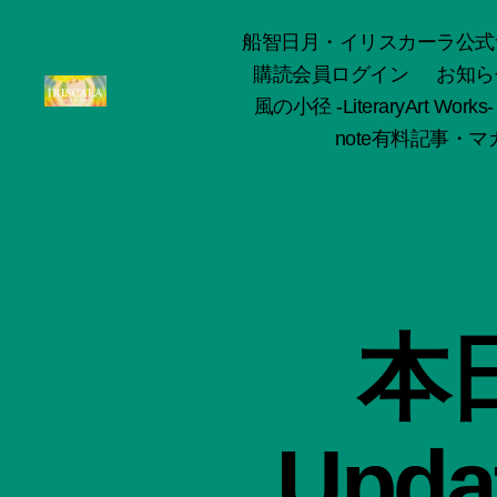
船智日月・イリスカーラ公式サイト -o
購読会員ログイン
お知ら
風の小径 -LiteraryArt Works-
ArtWorks-
note有料記事・マガ
船
智
日
月
活
動
記
録・
本日
作
品
集-
IRISCALA
Updat