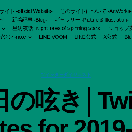
fficial Website-
このサイトについて -ArtWorks-
せ
新着記事 -Blog-
ギャラリー -Picture & Illustration-
星紡夜話 -Night Tales of Spinning Stars-
ショップ案内 
ジン -note
LINE VOOM
LINE公式
X公式
Bl
カ
ツイッターダイジェスト
テ
ゴ
作
の呟き│Twit
リ
成
ー
者
:
船
es for 2019
智
日