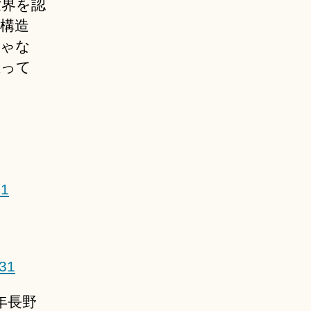
世界を認
構造
じゃな
立って
31
-31
年長野