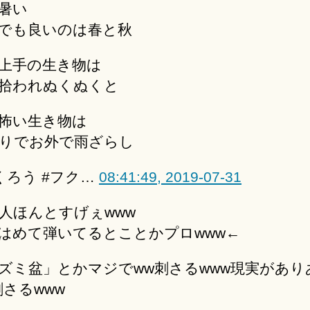
暑い
でも良いのは春と秋
上手の生き物は
拾われぬくぬくと
怖い生き物は
りでお外で雨ざらし
くろう #フク…
08:41:49, 2019-07-31
人ほんとすげぇwww
はめて弾いてるとことかプロwww←
ズミ盆」とかマジでww刺さるwww現実があり
刺さるwww