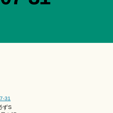
07-31
必ずS