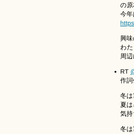
の原
今年
http
興味
わた
周辺
RT
@
作詞
冬は
夏は
気持
冬は