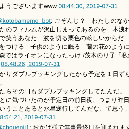
ようございますwww
08:44:30, 2019-07-31
@kotobamemo_bot
: ごぞんじ？ わたしの
たのフィルムが沢山しまってあるのを 木洩
で笑うあなた 波を切る栗色の眩しいからだ
をつける 子供のように眠る 蘭の花のよう
森ではライオンになったっけ /茨木のり子「私
」
08:48:26, 2019-07-31
かりダブルブッキングしたから予定を１日ず
。
たらその日もダブルブッキングしてたんだ。
とに気づいたのが予定日の前日夜、つまり昨
いうことあると水星逆行してんだな、て思う。
8:54:21, 2019-07-31
chouenji1
: おかげ様で無事最終日を迎えれ