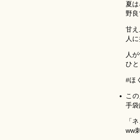
夏は
野良
甘え
人に
人が
ひと
#ほ
この
手袋
「ネ
ww