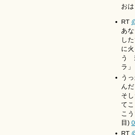
おは
RT
あな
した
に火
う 
ラ
うっ
んだ
そし
てこ
こう
目)
0
RT
@