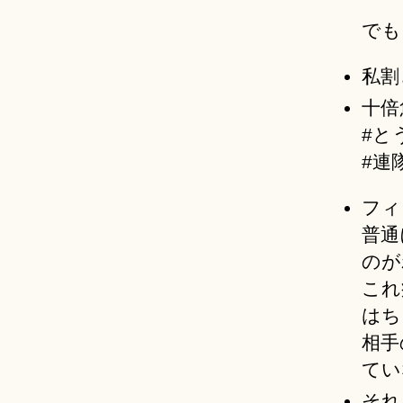
でも
私割
十倍
#と
#連
フィ
普通
のが
これ
はち
相手
てい
それ