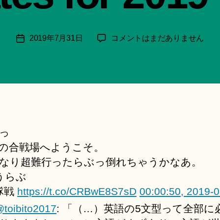
月
＊
F
投
本
2019年7月31日
コメントはまだありません
投
u
稿
日
稿
n
者
の
日
a
呟
ci
き
Hi
│Twitter
ts
Updates
u
for
ki
っ
2019-
＊
07-
の合戦場へようこそ。
31
なり超難行ったらぶっ倒れちゃうかなあ。
へ
うらぶ
の
隊戦
https://t.co/CRBwE8S7sD
00:00:50, 2019-
toibito2017
: 「（…）英語の5文型って全部に