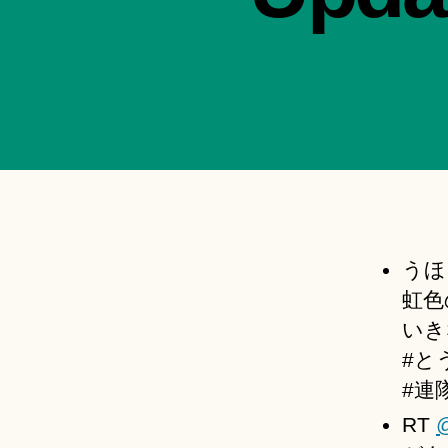
うほ
虹色
いき
#と
#連
RT
@