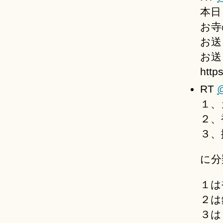
本日
お寺
お送
お送り
http
RT
１、
２、
３、
に分
１は
２は
３は