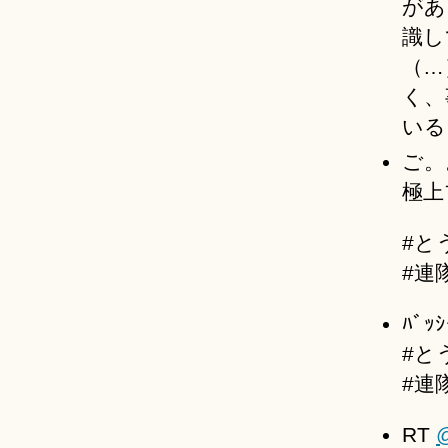
があ
識し
（…
く、
いる
ご。
極上
#と
#連
ﾊﾞｯｼ
#と
#連
RT
@