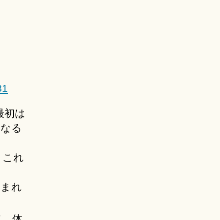
31
最初は
くなる
、これ
どまれ
て、体