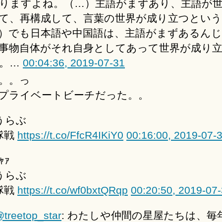
りますよね。（…）主語がまずあり、主語が
て、再構成して、言葉の世界が成り立つという
）でも日本語や中国語は、主語がまずあるん
事物自体がそれ自身としてあって世界が成り
。…
00:04:36, 2019-07-31
。。っ
プライベートビーチだった。。
うらぶ
隊戦
https://t.co/FfcR4IKiY0
00:16:00, 2019-07-
ｬｧ
うらぶ
隊戦
https://t.co/wf0bxtQRqp
00:20:50, 2019-07
treetop_star
: わたしや仲間の星屋たちは、毎