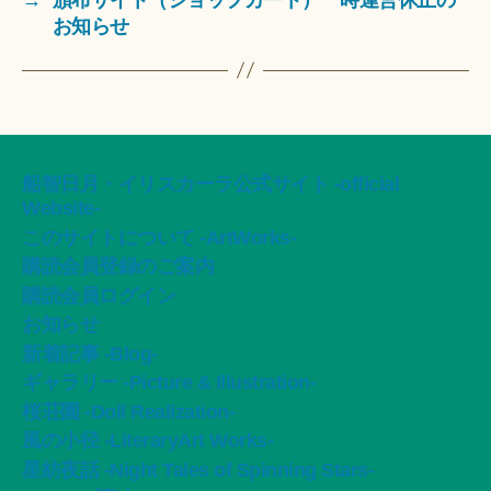
お知らせ
船智日月・イリスカーラ公式サイト -official
Website-
このサイトについて -ArtWorks-
購読会員登録のご案内
購読会員ログイン
お知らせ
新着記事 -Blog-
ギャラリー -Picture & Illustration-
桜荘園 -Doll Realization-
風の小径 -LiteraryArt Works-
星紡夜話 -Night Tales of Spinning Stars-