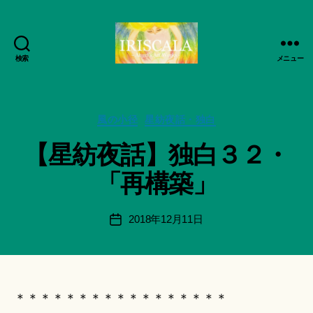
検索
メニュー
ArtWorks-
作
船
成
智
者
日
カ
風の小径
星紡夜話・独白
:
月
テ
船
【星紡夜話】独白３２・
活
ゴ
智
動
リ
日
「再構築」
記
ー
月
録・
＊
作
F
投
2018年12月11日
投
品
u
稿
稿
集-
n
者
日
IRISCALA
a
ci
Hi
＊＊＊＊＊＊＊＊＊＊＊＊＊＊＊＊＊
ts