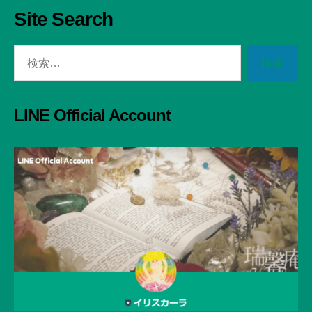
Site Search
検
索
対
象:
LINE Official Account