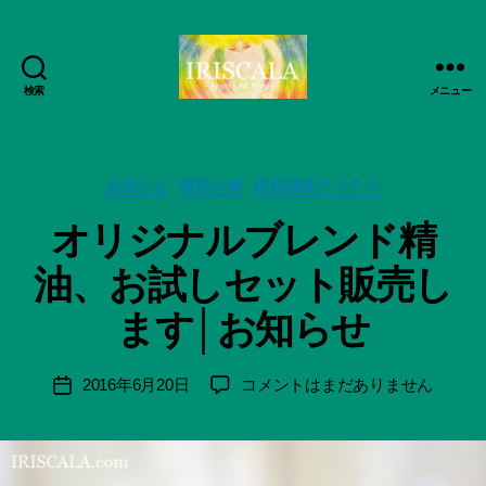
検索
メニュー
ArtWorks-
船
智
作
日
カ
成
お知らせ
瞑想の扉
瞑想補助アイテム
月
テ
者
オリジナルブレンド精
活
ゴ
:
動
リ
船
油、お試しセット販売し
記
ー
智
録・
日
ます│お知らせ
作
月
品
＊
集-
F
投
オ
2016年6月20日
コメントはまだありません
投
IRISCALA
u
稿
リ
稿
n
者
ジ
日
a
ナ
ci
ル