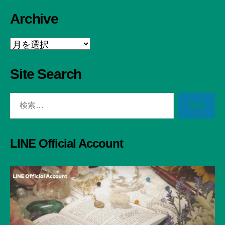
Archive
Archive
Site Search
検
索
対
象:
LINE Official Account