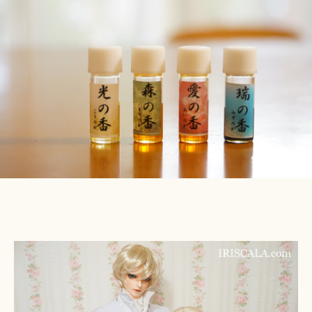
Hi
ブ
ts
レ
u
ン
ki
ド
＊
精
油、
お
試
し
セ
ッ
ト
販
売
し
ま
す
│
お
知