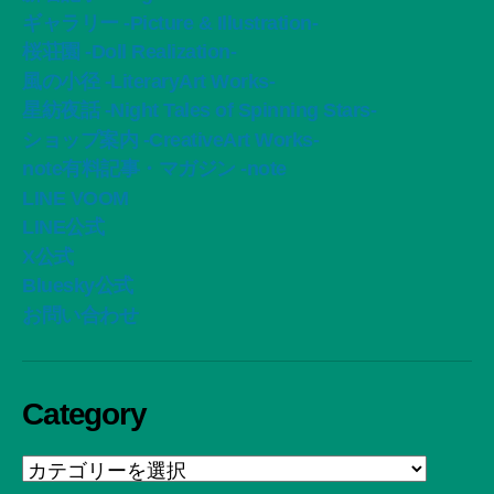
ギャラリー -Picture & Illustration-
桜荘園 -Doll Realization-
風の小径 -LiteraryArt Works-
星紡夜話 -Night Tales of Spinning Stars-
ショップ案内 -CreativeArt Works-
note有料記事・マガジン -note
LINE VOOM
LINE公式
X公式
Bluesky公式
お問い合わせ
Category
Category