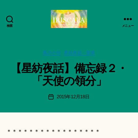
検索
メニュー
ArtWorks-
作
船
成
智
者
日
カ
風の小径
星紡夜話・新章
:
月
テ
船
【星紡夜話】備忘録２・
活
ゴ
智
動
リ
日
「天使の領分」
記
ー
月
録・
＊
作
F
投
2015年12月18日
投
品
u
稿
稿
集-
n
者
日
IRISCALA
a
ci
Hi
＊＊＊＊＊＊＊＊＊＊＊＊＊＊＊＊＊
ts