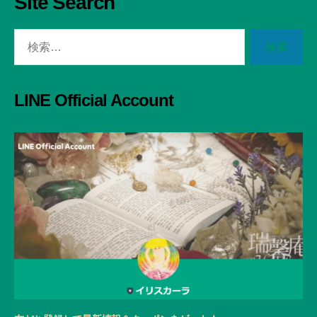
Site Search
検
索
対
象:
LINE Official Account