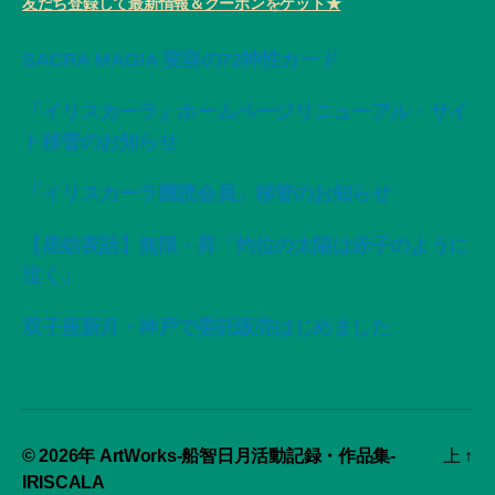
友だち登録して最新情報＆クーポンをゲット★
SACRA MAGIA 変容の72神性カード
「イリスカーラ」ホームページリニューアル・サイ
ト移管のお知らせ
「イリスカーラ購読会員」移管のお知らせ
【星紡夜話】無限・昇「灼位の太陽は赤子のように
泣く」
双子座新月・神戸で委託販売はじめました
© 2026年
ArtWorks-船智日月活動記録・作品集-
上
↑
IRISCALA