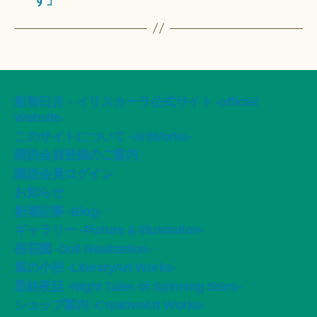
船智日月・イリスカーラ公式サイト -official
Website-
このサイトについて -ArtWorks-
購読会員登録のご案内
購読会員ログイン
お知らせ
新着記事 -Blog-
ギャラリー -Picture & Illustration-
桜荘園 -Doll Realization-
風の小径 -LiteraryArt Works-
星紡夜話 -Night Tales of Spinning Stars-
ショップ案内 -CreativeArt Works-