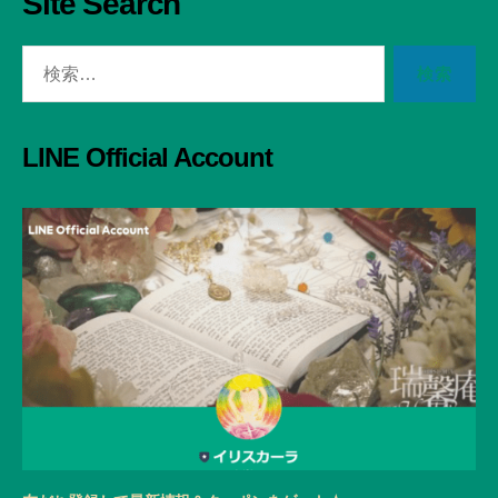
Site Search
検
索
対
象:
LINE Official Account