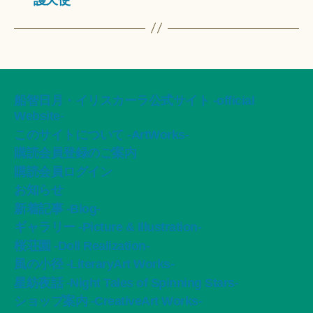
船智日月・イリスカーラ公式サイト -official
Website-
このサイトについて -ArtWorks-
購読会員登録のご案内
購読会員ログイン
お知らせ
新着記事 -Blog-
ギャラリー -Picture & Illustration-
桜荘園 -Doll Realization-
風の小径 -LiteraryArt Works-
星紡夜話 -Night Tales of Spinning Stars-
ショップ案内 -CreativeArt Works-