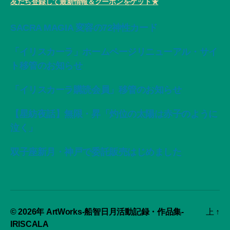
友だち登録して最新情報＆クーポンをゲット★
SACRA MAGIA 変容の72神性カード
「イリスカーラ」ホームページリニューアル・サイ
ト移管のお知らせ
「イリスカーラ購読会員」移管のお知らせ
【星紡夜話】無限・昇「灼位の太陽は赤子のように
泣く」
双子座新月・神戸で委託販売はじめました
© 2026年
ArtWorks-船智日月活動記録・作品集-
上
↑
IRISCALA