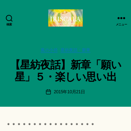
検索
メニュー
ArtWorks-
作
船
成
智
者
日
カ
風の小径
星紡夜話・新章
:
月
テ
船
【星紡夜話】新章「願い
活
ゴ
智
動
リ
日
星」５・楽しい思い出
記
ー
月
録・
＊
作
F
投
2015年10月21日
投
品
u
稿
稿
集-
n
者
日
IRISCALA
a
ci
Hi
＊＊＊＊＊＊＊＊＊＊＊＊＊＊＊＊＊
ts