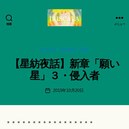
検索
メニュー
ArtWorks-
作
船
成
智
者
日
カ
風の小径
星紡夜話・新章
:
月
テ
船
【星紡夜話】新章「願い
活
ゴ
智
動
リ
日
星」３・侵入者
記
ー
月
録・
＊
作
F
投
2015年10月20日
投
品
u
稿
稿
集-
n
者
日
IRISCALA
a
ci
Hi
＊＊＊＊＊＊＊＊＊＊＊＊＊＊＊＊＊
ts