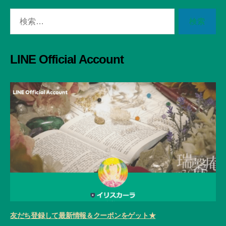
検
索
対
象:
LINE Official Account
友だち登録して最新情報＆クーポンをゲット★