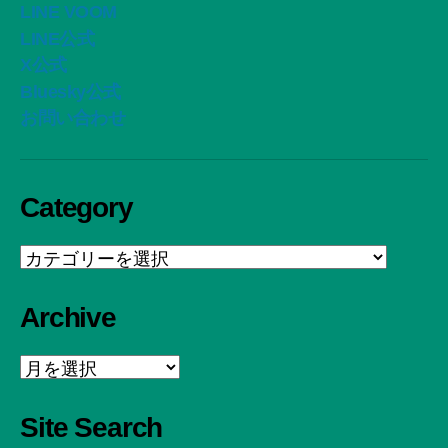
LINE VOOM
LINE公式
X公式
Bluesky公式
お問い合わせ
Category
Category
Archive
Archive
Site Search