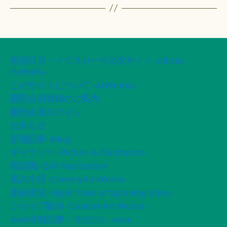
船智日月・イリスカーラ公式サイト -official
Website-
このサイトについて -ArtWorks-
購読会員登録のご案内
購読会員ログイン
お知らせ
新着記事 -Blog-
ギャラリー -Picture & Illustration-
桜荘園 -Doll Realization-
風の小径 -LiteraryArt Works-
星紡夜話 -Night Tales of Spinning Stars-
ショップ案内 -CreativeArt Works-
note有料記事・マガジン -note