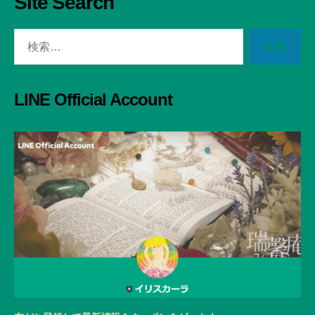
Site Search
検
索
対
象:
LINE Official Account