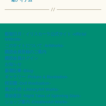
船智日月・イリスカーラ公式サイト -official
Website-
このサイトについて -ArtWorks-
購読会員登録のご案内
購読会員ログイン
お知らせ
新着記事 -Blog-
ギャラリー -Picture & Illustration-
桜荘園 -Doll Realization-
風の小径 -LiteraryArt Works-
星紡夜話 -Night Tales of Spinning Stars-
ショップ案内 -CreativeArt Works-