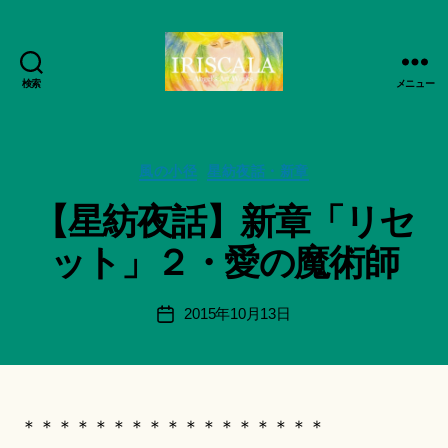
検索
メニュー
ArtWorks-
作
船
成
智
者
日
カ
風の小径
星紡夜話・新章
:
月
テ
船
【星紡夜話】新章「リセ
活
ゴ
智
動
リ
日
ット」２・愛の魔術師
記
ー
月
録・
＊
作
F
投
2015年10月13日
投
品
u
稿
稿
集-
n
者
日
IRISCALA
a
ci
Hi
＊＊＊＊＊＊＊＊＊＊＊＊＊＊＊＊＊
ts