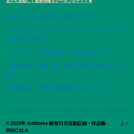
友だち登録して最新情報＆クーポンをゲット★
SACRA MAGIA 変容の72神性カード
「イリスカーラ」ホームページリニューアル・サイ
ト移管のお知らせ
「イリスカーラ購読会員」移管のお知らせ
【星紡夜話】無限・昇「灼位の太陽は赤子のように
泣く」
双子座新月・神戸で委託販売はじめました
© 2026年
ArtWorks-船智日月活動記録・作品集-
上
↑
IRISCALA