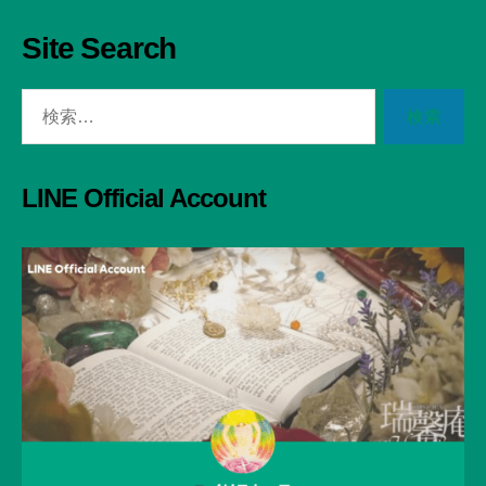
Site Search
検
索
対
象:
LINE Official Account