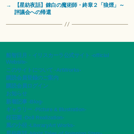
→
【星紡夜話】錬白の魔術師・終章２「狼煙」～
評議会への帰還
船智日月・イリスカーラ公式サイト -official
Website-
このサイトについて -ArtWorks-
購読会員登録のご案内
購読会員ログイン
お知らせ
新着記事 -Blog-
ギャラリー -Picture & Illustration-
桜荘園 -Doll Realization-
風の小径 -LiteraryArt Works-
星紡夜話 -Night Tales of Spinning Stars-