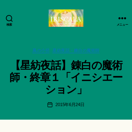
検索
メニュー
ArtWorks-
船
智
作
日
カ
成
風の小径
星紡夜話・錬白の魔術師
月
テ
者
【星紡夜話】錬白の魔術
活
ゴ
:
動
リ
船
師・終章１「イニシエー
記
ー
智
録・
日
ション」
作
月
品
＊
集-
F
投
2015年6月24日
投
IRISCALA
u
稿
稿
n
者
日
a
ci