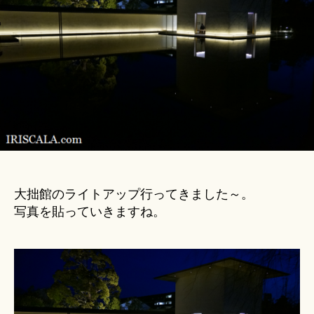
u
ト
ki
ア
＊
ッ
プ
│
文
化
施
設
巡
り
へ
大拙館のライトアップ行ってきました～。
の
写真を貼っていきますね。