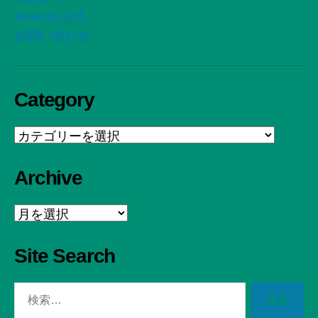
Bluesky公式
お問い合わせ
Category
Category
Archive
Archive
Site Search
検
索