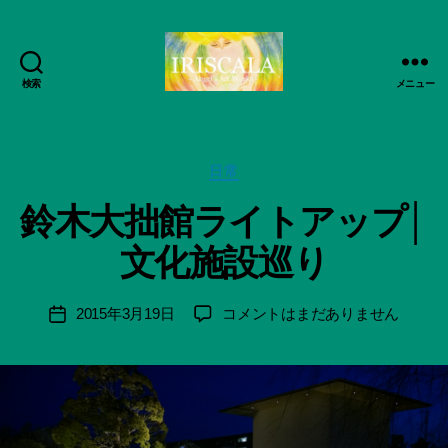
検索
メニュー
ArtWorks-
作
船
成
智
者
日
カ
日常
:
月
テ
船
鈴木大拙館ライトアップ│
活
ゴ
智
動
リ
日
文化施設巡り
記
ー
月
録・
＊
作
F
投
鈴
2015年3月19日
コメントはまだありません
投
品
u
稿
木
稿
集-
n
者
大
日
IRISCALA
a
拙
ci
館
Hi
ラ
ts
イ