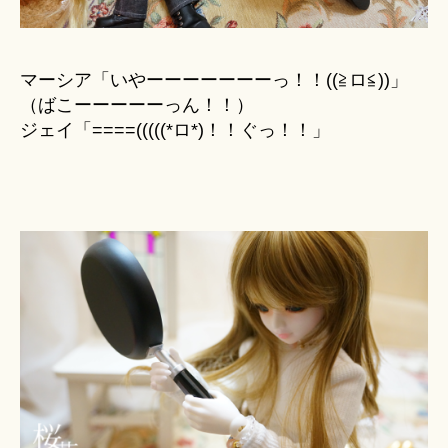
マーシア「いやーーーーーーーっ！！((≧ロ≦))」
（ばこーーーーーっん！！）
ジェイ「====(((((*ロ*)！！ぐっ！！」