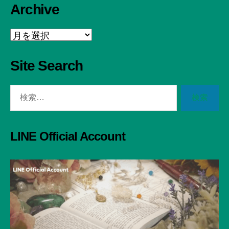
Archive
Archive
Site Search
検
索
対
象:
LINE Official Account