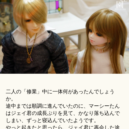
Hi
Merry
ts
Christmas
u
2014│
ki
セ
＊
レ
シ
ア
お
話
劇
場
へ
の
二人の「修業」中に一体何があったんでしょう
か。
途中までは順調に進んでいたのに、マーシーたん
はジェイ君の成長ぶりを見て、かなり落ち込んで
しまい、ずっと寝込んでいたようです。
やっと起きたと思ったら、ジェイ君に再会した途