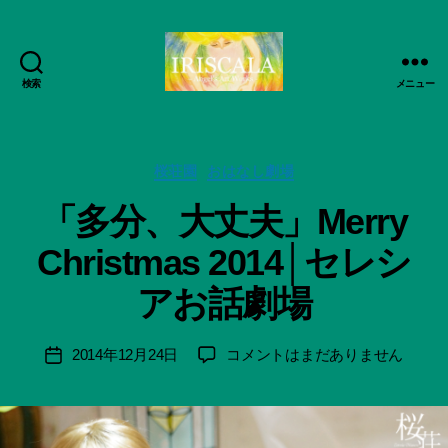
検索
メニュー
ArtWorks-
船
智
作
日
カ
成
桜荘園
おはなし劇場
月
テ
者
「多分、大丈夫」Merry
活
ゴ
:
動
リ
船
Christmas 2014│セレシ
記
ー
智
録・
日
アお話劇場
作
月
品
＊
集-
F
投
「多
2014年12月24日
コメントはまだありません
投
IRISCALA
u
稿
分、
稿
n
者
大
日
a
丈
ci
夫」