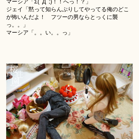
マーシア「Σ(ﾟДﾟ;)！！へっ！？」
ジェイ「黙って知らんぷりしてやってる俺のどこ
が怖いんだよ！ フツーの男ならとっくに襲
っ。。」
マーシア「。。い。。っ」