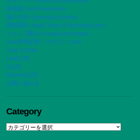
ギャラリー -Picture & Illustration-
桜荘園 -Doll Realization-
風の小径 -LiteraryArt Works-
星紡夜話 -Night Tales of Spinning Stars-
ショップ案内 -CreativeArt Works-
note有料記事・マガジン -note
LINE VOOM
LINE公式
X公式
Bluesky公式
お問い合わせ
Category
Category