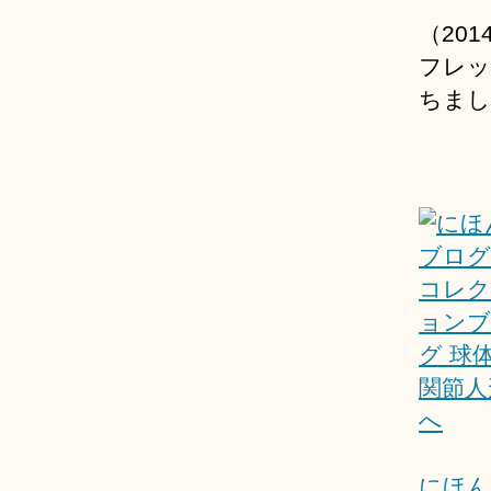
（201
フレッ
ちまし
にほん