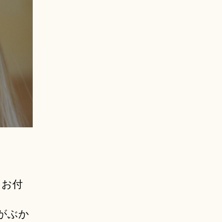
もお付
がぶか