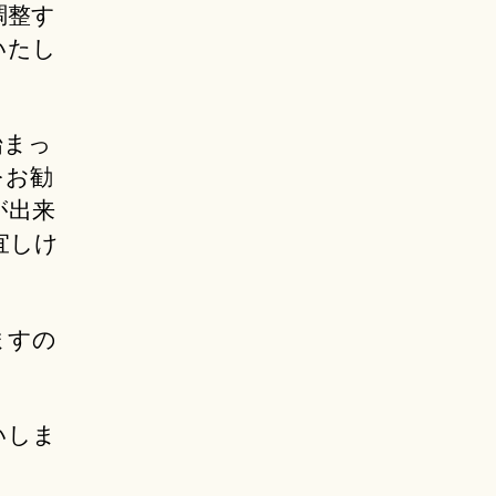
調整す
いたし
始まっ
をお勧
が出来
宜しけ
ますの
いしま