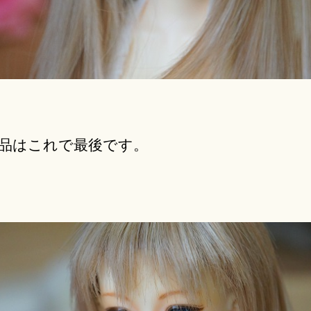
オ
ー
ク
シ
ョ
ン
へ
の
品はこれで最後です。