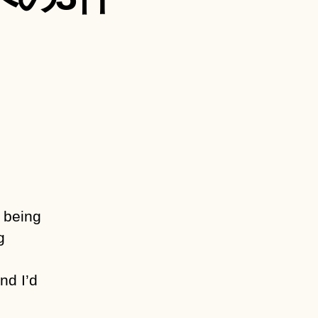
e being
g
and I’d