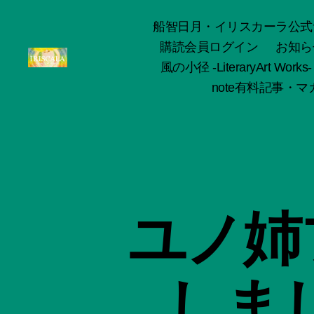
船智日月・イリスカーラ公式サイト -o
購読会員ログイン
お知ら
風の小径 -LiteraryArt Works-
ArtWorks-
note有料記事・マガ
船
智
日
月
活
動
記
録・
ユノ姉
作
品
集-
IRISCALA
しま