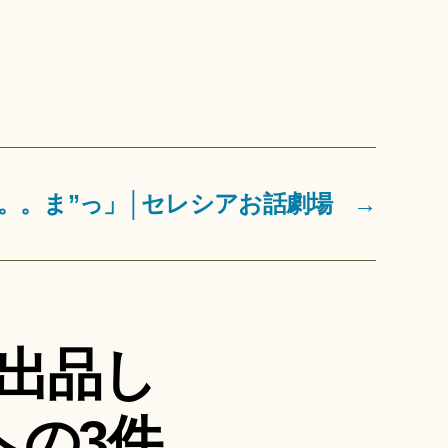
。。ま”っ」│セレシアお話劇場
→
出品し
への3件