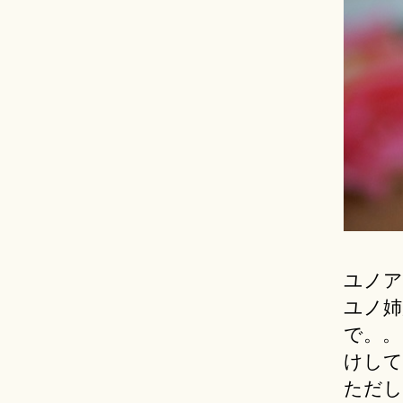
ユノア姉
ユノ姉
で。。
けして
ただし