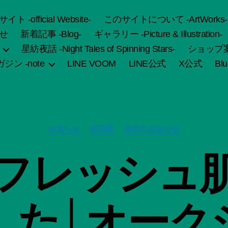
fficial Website-
このサイトについて -ArtWorks-
せ
新着記事 -Blog-
ギャラリー -Picture & Illustration-
星紡夜話 -Night Tales of Spinning Stars-
ショップ案内 
ジン -note
LINE VOOM
LINE公式
X公式
Bl
カ
お知らせ
桜荘園
頒布のお知らせ
テ
ゴ
作
フレッシュ
リ
成
ー
者
:
船
した│オーク
智
日