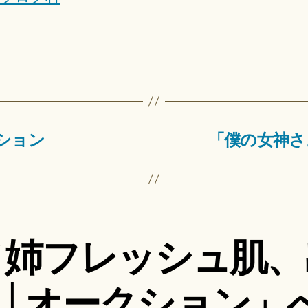
ション
「僕の女神さ
ノ姉フレッシュ肌、
│オークション」