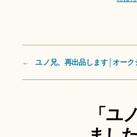
←
ユノ兄、再出品します│オーク
「ユ
ました