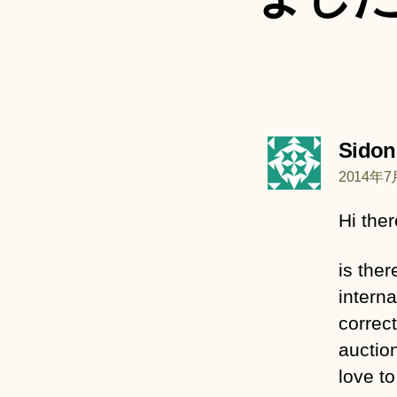
Sidon
2014年7月
Hi ther
is ther
interna
correct
auction
love to