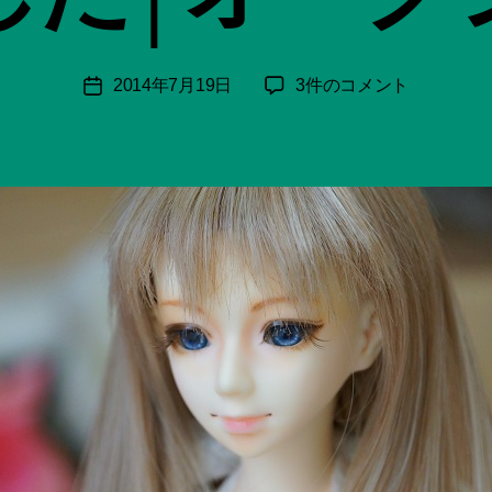
月
＊
F
投
ユ
2014年7月19日
3件のコメント
投
u
稿
ノ
稿
n
者
姉
日
a
フ
ci
レ
Hi
ッ
ts
シ
u
ュ
ki
肌、
＊
出
品
し
ま
し
た
│