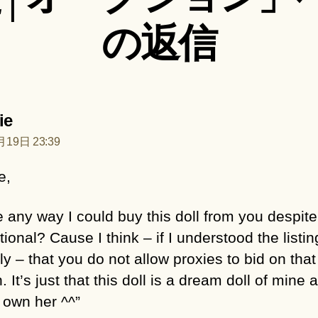
の返信
の
ie
発
19日 23:39
言:
e,
e any way I could buy this doll from you despit
tional? Cause I think – if I understood the listin
ly – that you do not allow proxies to bid on that
. It’s just that this doll is a dream doll of mine 
 own her ^^”