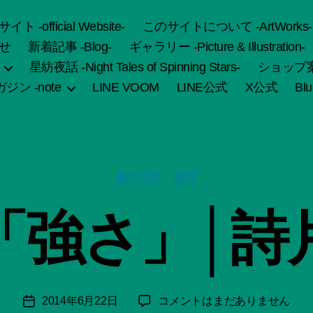
fficial Website-
このサイトについて -ArtWorks-
せ
新着記事 -Blog-
ギャラリー -Picture & Illustration-
星紡夜話 -Night Tales of Spinning Stars-
ショップ案内 
ジン -note
LINE VOOM
LINE公式
X公式
Bl
作
成
カ
者
風の小径
詩片
テ
:
ゴ
船
「強さ」│詩
リ
智
ー
日
月
＊
F
投
「強
2014年6月22日
コメントはまだありません
投
u
稿