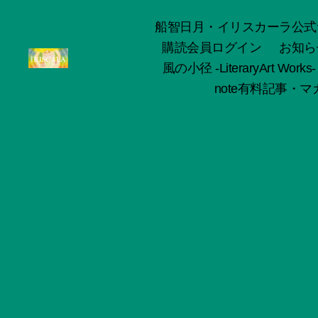
船智日月・イリスカーラ公式サイト -o
購読会員ログイン
お知ら
風の小径 -LiteraryArt Works-
ArtWorks-
note有料記事・マガ
船
智
日
月
活
動
記
録・
作
品
集-
IRISCALA