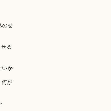
私のせ
らせる
ないか
 何が
か