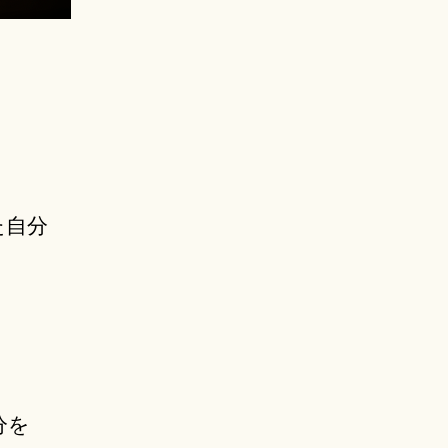
た自分
分を