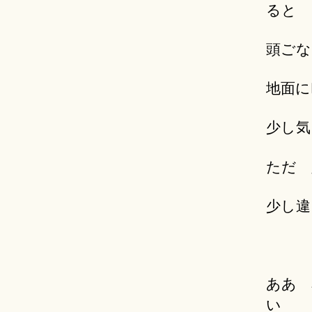
ると
頭ごな
地面に
少し気
ただ 
少し違
ああ 
い