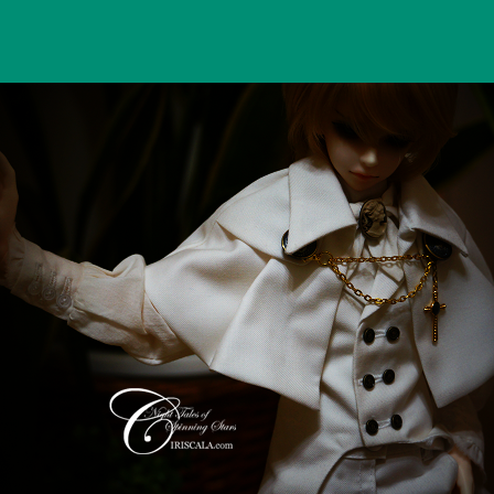
さ」
稿
n
者
│
日
a
詩
ci
片
Hi
へ
ts
の
u
ki
＊