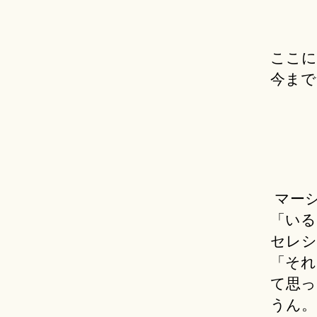
ここに
今まで
マー
「いる
セレシ
「それ
て思っ
うん。