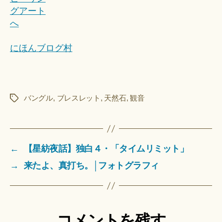
にほんブログ村
バングル
,
ブレスレット
,
天然石
,
観音
タ
グ
←
【星紡夜話】独白４・「タイムリミット」
→
来たよ、真打ち。│フォトグラフィ
コメントを残す