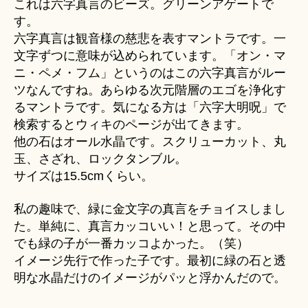
これは六字真言のビーズ。グリーンアゲートで
す。
六字真言は観音様の慈悲を表すマントラです。一
文字ずつに意味が込められています。「オン・マ
ニ・ペメ・フム」というのはこの六字真言がルー
ツなんですね。あらゆる次元階層のエゴを浄化す
るマントラです。気になる方は「六字大明呪」で
検索するとウィキのページが出てきます。
他の石はオール水晶です。スクリューカット、丸
玉、さざれ、ロックタンブル。
サイズは15.5cmくらい。
私の趣味で、緑に金文字の真言をチョイスしまし
た。単純に、真言カッコいい！と思って。その中
でも緑の子が一番カッコよかった。（笑）
イメージ先行で作った子です。最初に緑の石と透
明な水晶だけのイメージがパッと浮かんだので。