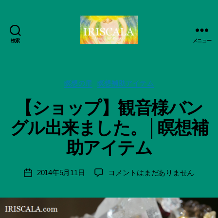
検索
メニュー
ArtWorks-
船
智
作
日
カ
成
瞑想の扉
瞑想補助アイテム
月
テ
者
【ショップ】観音様バン
活
ゴ
:
動
リ
船
グル出来ました。│瞑想補
記
ー
智
録・
日
助アイテム
作
月
品
＊
集-
F
投
【シ
2014年5月11日
コメントはまだありません
投
IRISCALA
u
稿
ョ
稿
n
者
ッ
日
a
プ】
ci
観