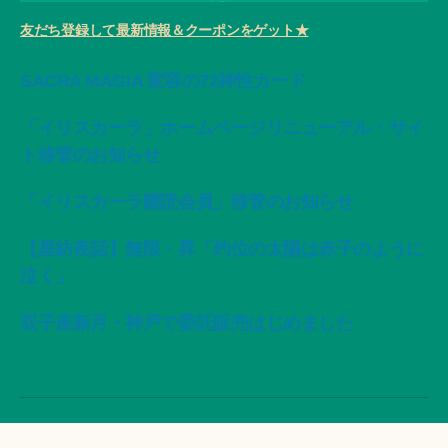
友だち登録して最新情報＆クーポンをゲット★
SACRA MAGIA 変容の72神性カード
「イリスカーラ」ホームページリニューアル・サイ
ト移管のお知らせ
「イリスカーラ購読会員」移管のお知らせ
【星紡夜話】無限・昇「灼位の太陽は赤子のように
泣く」
双子座新月・神戸で委託販売はじめました
© 2026年
ArtWorks-船智日月活動記録・作品集-
上
↑