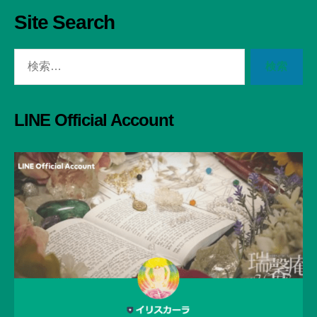
Site Search
検
索
対
象:
LINE Official Account