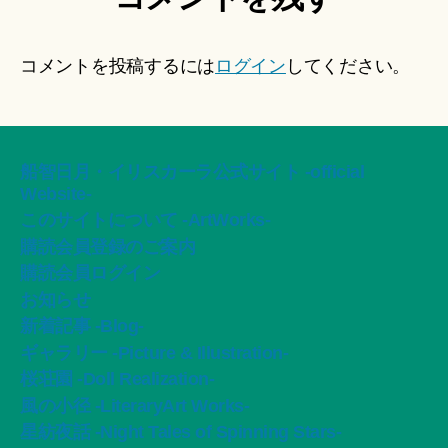
コメントを投稿するには
ログイン
してください。
船智日月・イリスカーラ公式サイト -official
Website-
このサイトについて -ArtWorks-
購読会員登録のご案内
購読会員ログイン
お知らせ
新着記事 -Blog-
ギャラリー -Picture & Illustration-
桜荘園 -Doll Realization-
風の小径 -LiteraryArt Works-
星紡夜話 -Night Tales of Spinning Stars-