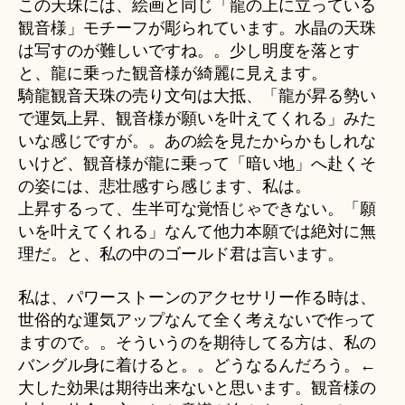
この天珠には、絵画と同じ「龍の上に立っている
観音様」モチーフが彫られています。水晶の天珠
は写すのが難しいですね。。少し明度を落とす
と、龍に乗った観音様が綺麗に見えます。
騎龍観音天珠の売り文句は大抵、「龍が昇る勢い
で運気上昇、観音様が願いを叶えてくれる」みた
いな感じですが。。あの絵を見たからかもしれな
いけど、観音様が龍に乗って「暗い地」へ赴くそ
の姿には、悲壮感すら感じます、私は。
上昇するって、生半可な覚悟じゃできない。「願
いを叶えてくれる」なんて他力本願では絶対に無
理だ。と、私の中のゴールド君は言います。
私は、パワーストーンのアクセサリー作る時は、
世俗的な運気アップなんて全く考えないで作って
ますので。。そういうのを期待してる方は、私の
バングル身に着けると。。どうなるんだろう。←
大した効果は期待出来ないと思います。観音様の