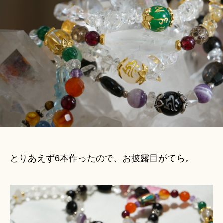
Hi
音
ts
様
u
バ
ki
ン
＊
グ
ル
出
来
ま
し
た。
│
瞑
想
とりあえず6本作ったので、お披露目がてら。
補
助
ア
イ
テ
ム