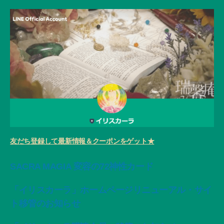
検
索
対
象:
LINE Official Account
友だち登録して最新情報＆クーポンをゲット★