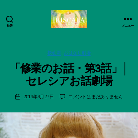
検索
メニュー
ArtWorks-
作
船
成
智
者
日
カ
桜荘園
おはなし劇場
:
月
テ
船
「修業のお話・第3話」│
活
ゴ
智
動
リ
日
セレシアお話劇場
記
ー
月
録・
＊
作
F
投
「修
2014年4月27日
コメントはまだありません
投
品
u
稿
業
稿
集-
n
者
の
日
IRISCALA
a
お
ci
話・
Hi
第
ts
3