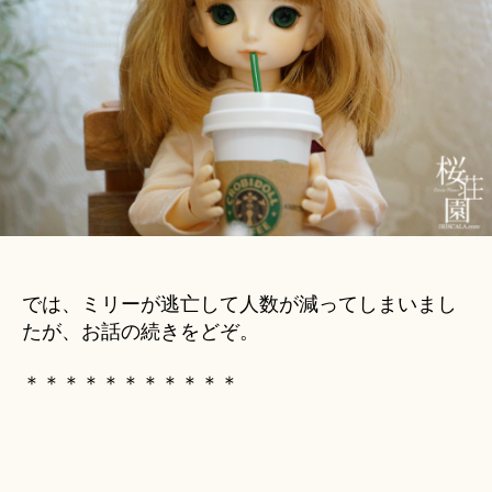
u
話」
ki
│
＊
セ
レ
シ
ア
お
話
劇
場
へ
の
では、ミリーが逃亡して人数が減ってしまいまし
たが、お話の続きをどぞ。
＊＊＊＊＊＊＊＊＊＊＊