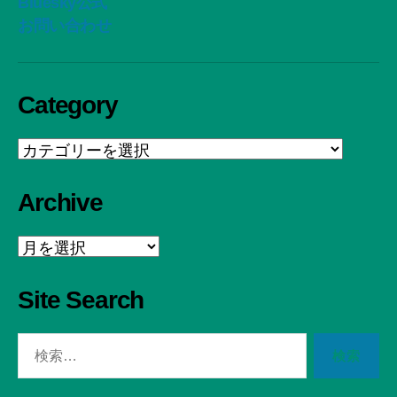
Bluesky公式
お問い合わせ
Category
Category
Archive
Archive
Site Search
検
索
対