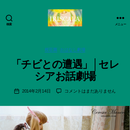
検索
メニュー
ArtWorks-
作
船
成
智
者
日
カ
桜荘園
おはなし劇場
:
月
テ
船
「チビとの遭遇」│セレ
活
ゴ
智
動
リ
日
シアお話劇場
記
ー
月
録・
＊
作
F
投
「チ
2014年2月14日
コメントはまだありません
投
品
u
稿
ビ
稿
集-
n
者
と
日
IRISCALA
a
の
ci
遭
Hi
遇」
ts
│