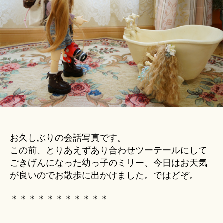
u
セ
ki
レ
＊
シ
ア
お
話
劇
場
へ
の
お久しぶりの会話写真です。
この前、とりあえずあり合わせツーテールにして
ごきげんになった幼っ子のミリー、今日はお天気
が良いのでお散歩に出かけました。ではどぞ。
＊＊＊＊＊＊＊＊＊＊＊