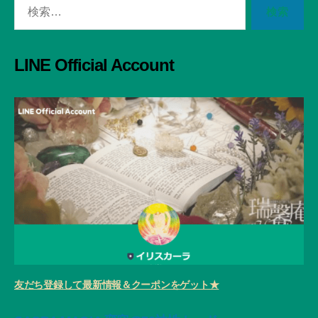
検
索
対
象:
LINE Official Account
友だち登録して最新情報＆クーポンをゲット★