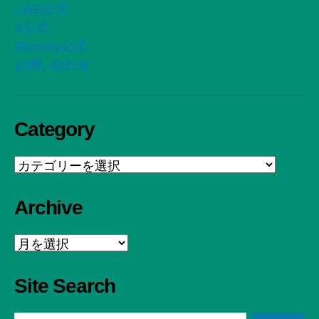
LINE公式
X公式
Bluesky公式
お問い合わせ
Category
Category
Archive
Archive
Site Search