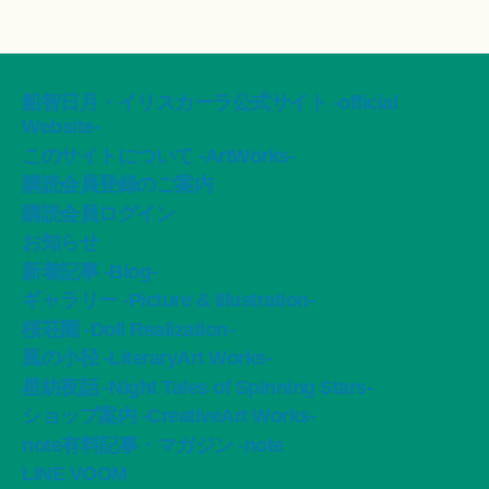
船智日月・イリスカーラ公式サイト -official
Website-
このサイトについて -ArtWorks-
購読会員登録のご案内
購読会員ログイン
お知らせ
新着記事 -Blog-
ギャラリー -Picture & Illustration-
桜荘園 -Doll Realization-
風の小径 -LiteraryArt Works-
星紡夜話 -Night Tales of Spinning Stars-
ショップ案内 -CreativeArt Works-
note有料記事・マガジン -note
LINE VOOM