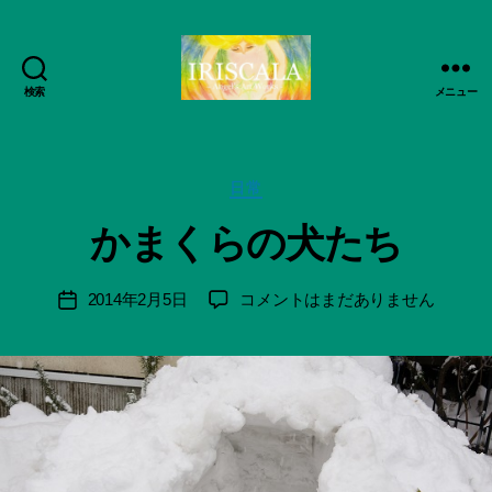
作
検索
成
メニュー
ArtWorks-
者
船
:
智
船
日
カ
日常
智
月
テ
日
かまくらの犬たち
活
ゴ
月
動
リ
＊
記
ー
F
投
か
2014年2月5日
コメントはまだありません
投
録・
u
稿
ま
稿
作
n
者
く
日
品
a
ら
集-
ci
の
IRISCALA
Hi
犬
ts
た
u
ち
ki
へ