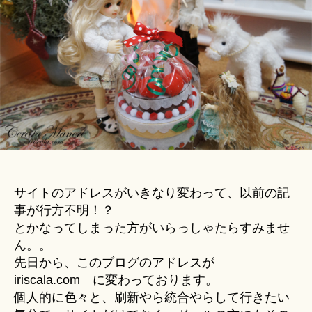
u
マ
ki
ス」
＊
│
セ
レ
シ
ア
お
話
劇
場
へ
サイトのアドレスがいきなり変わって、以前の記
の
事が行方不明！？
とかなってしまった方がいらっしゃたらすみませ
ん。。
先日から、このブログのアドレスが
iriscala.com に変わっております。
個人的に色々と、刷新やら統合やらして行きたい