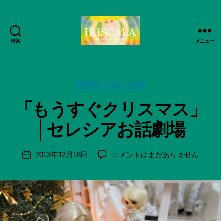
検索
メニュー
ArtWorks-
作
船
成
智
者
日
カ
桜荘園
おはなし劇場
:
月
テ
船
「もうすぐクリスマス」
活
ゴ
智
動
リ
日
│セレシアお話劇場
記
ー
月
録・
＊
作
F
投
「も
2013年12月18日
コメントはまだありません
投
品
u
稿
う
稿
集-
n
者
す
日
IRISCALA
a
ぐ
ci
ク
Hi
リ
ts
ス