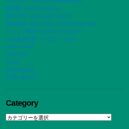
ギャラリー -Picture & Illustration-
桜荘園 -Doll Realization-
風の小径 -LiteraryArt Works-
星紡夜話 -Night Tales of Spinning Stars-
ショップ案内 -CreativeArt Works-
note有料記事・マガジン -note
LINE VOOM
LINE公式
X公式
Bluesky公式
お問い合わせ
Category
Category