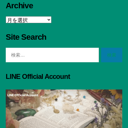
Archive
Archive
Site Search
検
索
対
象:
LINE Official Account