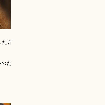
した方
いのだ