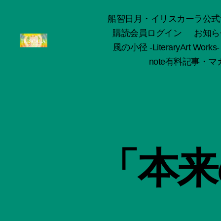
船智日月・イリスカーラ公式サイト -o
購読会員ログイン
お知ら
風の小径 -LiteraryArt Works-
ArtWorks-
note有料記事・マガ
船
智
日
月
活
動
記
録・
「本来
作
品
集-
IRISCALA