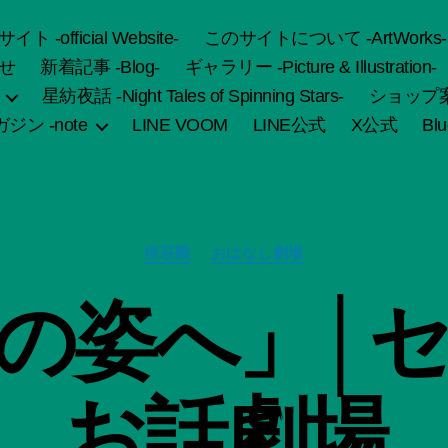
fficial Website-
このサイトについて -ArtWorks-
せ
新着記事 -Blog-
ギャラリー -Picture & Illustration-
星紡夜話 -Night Tales of Spinning Stars-
ショップ案内 
ジン -note
LINE VOOM
LINE公式
X公式
Bl
カ
桜荘園
おはなし劇場
テ
ゴ
作
の姿へ」│
リ
成
ー
者
:
船
お話劇場
智
日