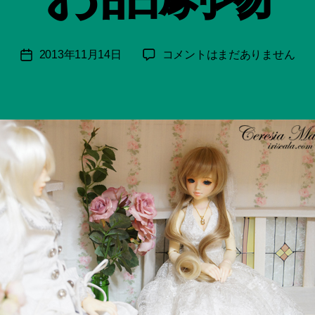
月
＊
F
投
「本
2013年11月14日
コメントはまだありません
投
u
稿
来
稿
n
者
の
日
a
姿
ci
へ」
Hi
│
ts
セ
u
レ
ki
シ
＊
ア
お
話
劇
場
へ
の