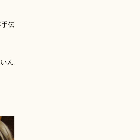
事手伝
たいん