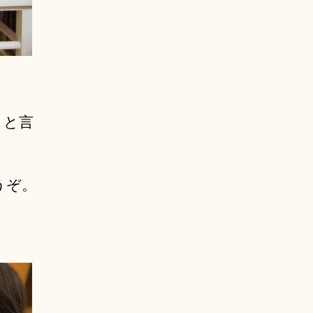
」と言
うぞ。