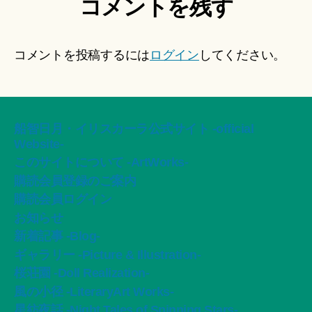
コメントを残す
コメントを投稿するには
ログイン
してください。
船智日月・イリスカーラ公式サイト -official
Website-
このサイトについて -ArtWorks-
購読会員登録のご案内
購読会員ログイン
お知らせ
新着記事 -Blog-
ギャラリー -Picture & Illustration-
桜荘園 -Doll Realization-
風の小径 -LiteraryArt Works-
星紡夜話 -Night Tales of Spinning Stars-