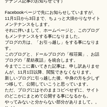
テナンス記事のお知らせです）
u
ン
ki
ス
Facebookページで先にお知らせしていますが、
＊
の
11月1日から3日まで、ちょっと大掛かりなサイト
お
メンテナンスをします。
知
それに伴いまして、ホームページと、このブログ
ら
もメンテナンスをする事になりました。
せ
へ
ブログの方は、「お引っ越し」をする事になりま
の
す。
このブログと、ドールブログの「桜荘園」、お話
ブログの「星紡夜話」を統合します。
今までここに書いてきた記事は、申し訳ありませ
んが、11月1日以降、閲覧できなくなります。
新しいブログに引っ越した後、中身の方を少しず
つ移して、公開していこうと思っています。
ただ、ブログにはそのままコピペせずに、サイト
のどこかにまとめて公開する事になるかも。
やってみないと分からない部分がありまして。。