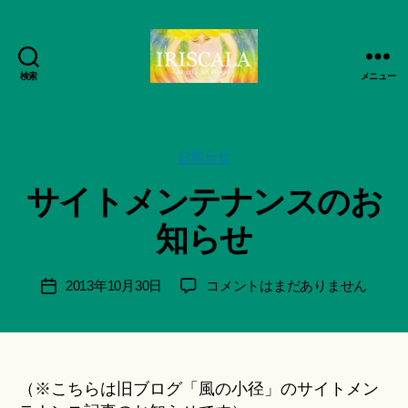
検索
メニュー
ArtWorks-
作
船
成
智
者
日
カ
お知らせ
:
月
テ
船
サイトメンテナンスのお
活
ゴ
智
動
リ
日
知らせ
記
ー
月
録・
＊
作
F
投
サ
2013年10月30日
コメントはまだありません
投
品
u
稿
イ
稿
集-
n
者
ト
日
IRISCALA
a
メ
ci
ン
Hi
テ
（※こちらは旧ブログ「風の小径」のサイトメン
ts
ナ