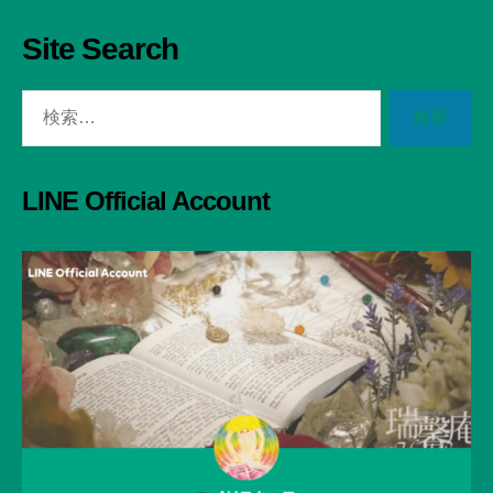
Site Search
検
索
対
象:
LINE Official Account