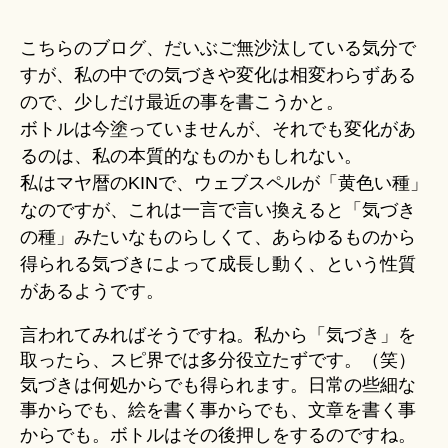
Hi
野
ts
に
こちらのブログ、だいぶご無沙汰している気分で
u
立
ki
すが、私の中での気づきや変化は相変わらずある
つ：
＊
ので、少しだけ最近の事を書こうかと。
ハ
ー
ボトルは今塗っていませんが、それでも変化があ
ト
るのは、私の本質的なものかもしれない。
の
私はマヤ暦のKINで、ウェブスペルが「黄色い種」
統
なのですが、これは一言で言い換えると「気づき
合
の種」みたいなものらしくて、あらゆるものから
と
グ
得られる気づきによって成長し動く、という性質
ラ
があるようです。
ウ
ン
言われてみればそうですね。私から「気づき」を
デ
取ったら、スピ界では多分役立たずです。（笑）
ィ
気づきは何処からでも得られます。日常の些細な
ン
事からでも、絵を書く事からでも、文章を書く事
グ
からでも。ボトルはその後押しをするのですね。
へ