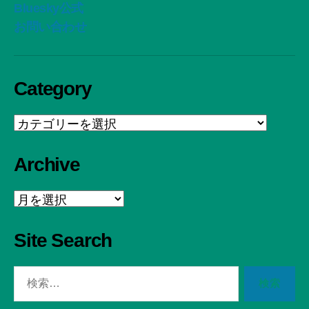
Bluesky公式
お問い合わせ
Category
Category
Archive
Archive
Site Search
検
索
対