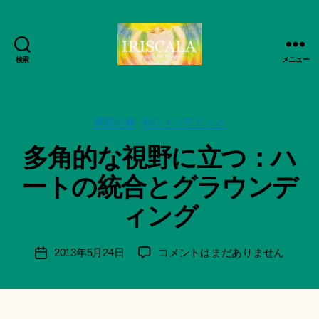
検索
メニュー
ArtWorks-
船
智
作
日
カ
成
瞑想の扉
自己メンテナンス
月
テ
者
多角的な視野に立つ：ハ
活
ゴ
:
動
リ
船
ートの統合とグラウンデ
記
ー
智
録・
日
ィング
作
月
品
＊
集-
F
投
多
2013年5月24日
コメントはまだありません
投
IRISCALA
u
稿
角
稿
n
者
的
日
a
な
ci
視