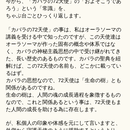
今から、「カバラの72天使」の「およそこうであ
u
の
ろう」という「常識」を、
ki
変
ちゃぶ台ごとひっくり返します。
＊
化
へ
「カバラの72天使」の事は、私はオーラソーマの
の
講義を受ける中で知ったのですが、この天使達は
オーラソーマが作った固有の概念や体系ではな
く、カバラの神秘主義思想の中で受け継がれてき
た、長い歴史のあるものです。カバラの聖典を紐
解けば、この72天使の名前も、どこかに載ってい
るはず。
カバラの思想なので、72天使は「生命の樹」とも
関係があるのですね。
生命の樹は、人間の魂の成長過程を象徴するもの
なので、これと関係あるという事は、72天使もま
た人間の成長を助ける為に存在します。
が、私個人の印象や体感を元にして言いますと、