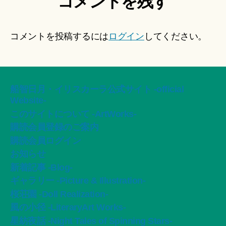
コメントを残す
コメントを投稿するには
ログイン
してください。
船智日月・イリスカーラ公式サイト -official
Website-
このサイトについて -ArtWorks-
購読会員登録のご案内
購読会員ログイン
お知らせ
新着記事 -Blog-
ギャラリー -Picture & Illustration-
桜荘園 -Doll Realization-
風の小径 -LiteraryArt Works-
星紡夜話 -Night Tales of Spinning Stars-