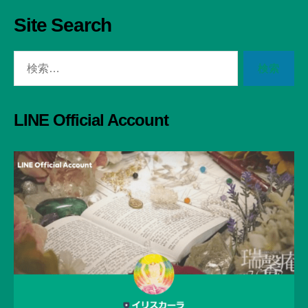
Site Search
検
索
対
象:
LINE Official Account