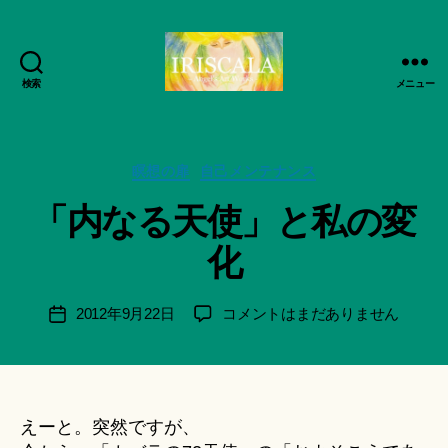
検索
メニュー
ArtWorks-
作
船
成
智
者
日
カ
瞑想の扉
自己メンテナンス
:
月
テ
船
「内なる天使」と私の変
活
ゴ
智
動
リ
日
化
記
ー
月
録・
＊
作
F
投
「内
2012年9月22日
コメントはまだありません
投
品
u
稿
な
稿
集-
n
者
る
日
IRISCALA
a
天
ci
使」
Hi
と
えーと。突然ですが、
ts
私