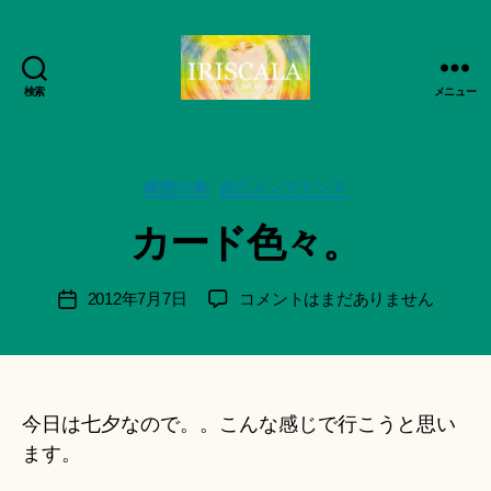
作
検索
成
メニュー
ArtWorks-
者
船
:
智
船
日
カ
瞑想の扉
自己メンテナンス
智
月
テ
日
カード色々。
活
ゴ
月
動
リ
＊
記
ー
F
投
カ
2012年7月7日
コメントはまだありません
投
録・
u
稿
ー
稿
作
n
者
ド
日
品
a
色々。
集-
ci
へ
IRISCALA
Hi
の
今日は七夕なので。。こんな感じで行こうと思い
ts
ます。
u
ki