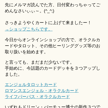
Hi
ー
先にメルマガ読んでた方、日付変わっちゃってご
ts
ド、
めんなさいぃぃ～。(^_^;)
u
タ
ki
ロ
さっきようやくカートに上げて来ましたー！
＊
ッ
→ショップこちらです。
ト
カ
今日からオンラインショップの方で、オラクルカ
ー
ードやタロット、その他ヒーリンググッズ等のお
ド
取り扱いを始めます。
の
お
と言っても、まだまだ少ないです。
取
り
手始めに、今話題のカードデッキを３つアップし
扱
ました。
い
を
エンジェルタロットカード
始
ロマンスエンジェル・オラクルカード
め
ライフパーパス・オラクルカード
ま
す
いずれもドリーン・バーチュー博士の新作３つで