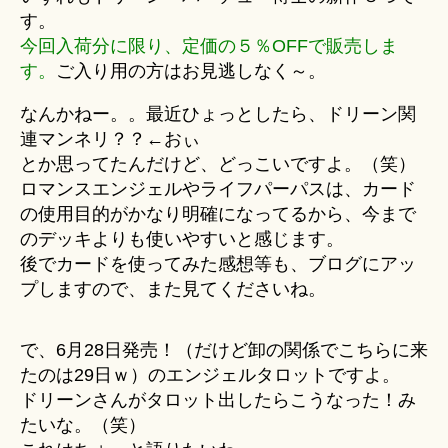
＊
す。
へ
今回入荷分に限り、定価の５％OFFで販売しま
の
す。
ご入り用の方はお見逃しなく～。
なんかねー。。最近ひょっとしたら、ドリーン関
連マンネリ？？←おぃ
とか思ってたんだけど、どっこいですよ。（笑）
ロマンスエンジェルやライフパーパスは、カード
の使用目的がかなり明確になってるから、今まで
のデッキよりも使いやすいと感じます。
後でカードを使ってみた感想等も、ブログにアッ
プしますので、また見てくださいね。
で、6月28日発売！（だけど卸の関係でこちらに来
たのは29日ｗ）のエンジェルタロットですよ。
ドリーンさんがタロット出したらこうなった！み
たいな。（笑）