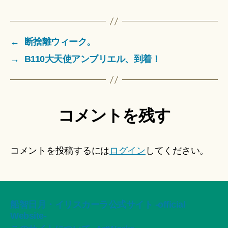
←
断捨離ウィーク。
→
B110大天使アンブリエル、到着！
コメントを残す
コメントを投稿するには
ログイン
してください。
船智日月・イリスカーラ公式サイト -official
Website-