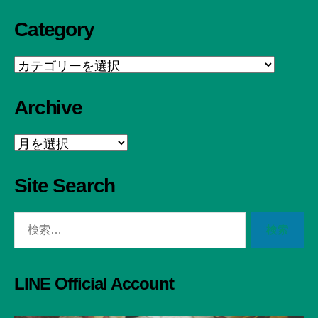
Category
Category
Archive
Archive
Site Search
検
索
対
象:
LINE Official Account