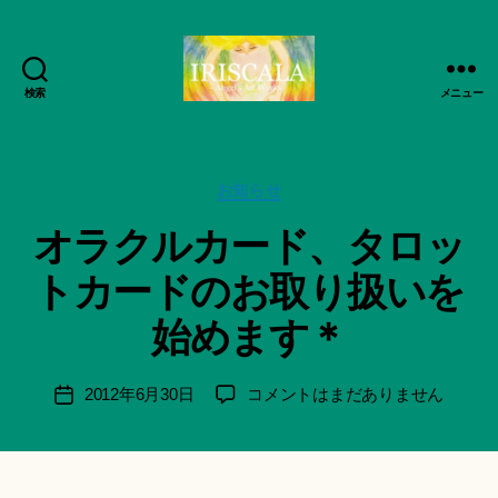
検索
メニュー
ArtWorks-
船
智
作
日
カ
成
お知らせ
月
テ
者
オラクルカード、タロッ
活
ゴ
:
動
リ
船
トカードのお取り扱いを
記
ー
智
録・
日
始めます＊
作
月
品
＊
集-
F
投
オ
2012年6月30日
コメントはまだありません
投
IRISCALA
u
稿
ラ
稿
n
者
ク
日
a
ル
ci
カ