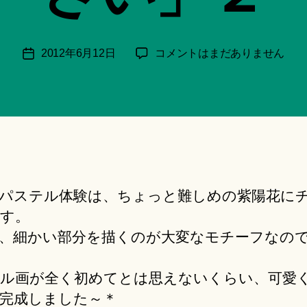
月
＊
F
投
パ
2012年6月12日
コメントはまだありません
投
u
稿
ス
稿
n
者
テ
日
a
ル
ci
ア
Hi
ー
ts
ト
u
体
ki
験
＊
パステル体験は、ちょっと難しめの紫陽花に
「あ
す。
じ
さ
、細かい部分を描くのが大変なモチーフなの
い」
２
ル画が全く初めてとは思えないくらい、可愛
へ
完成しました～＊
の