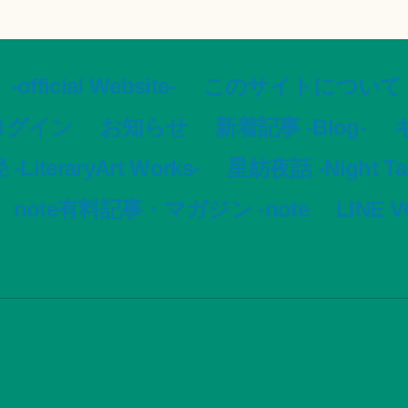
ial Website-
このサイトについて -Ar
ログイン
お知らせ
新着記事 -Blog-
ギ
LiteraryArt Works-
星紡夜話 -Night Tale
note有料記事・マガジン -note
LINE 