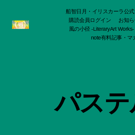
船智日月・イリスカーラ公式サイト -o
購読会員ログイン
お知ら
風の小径 -LiteraryArt Works-
ArtWorks-
note有料記事・マガ
船
智
日
月
活
動
記
録・
パステ
作
品
集-
IRISCALA