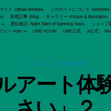
fficial Website-
このサイトについて -ArtWorks-
せ
新着記事 -Blog-
ギャラリー -Picture & Illustration-
星紡夜話 -Night Tales of Spinning Stars-
ショップ案内 
ジン -note
LINE VOOM
LINE公式
X公式
Bl
カ
パステルアート
お絵描きの記録
テ
ゴ
作
ルアート体
リ
成
ー
者
:
船
さい」２
智
日