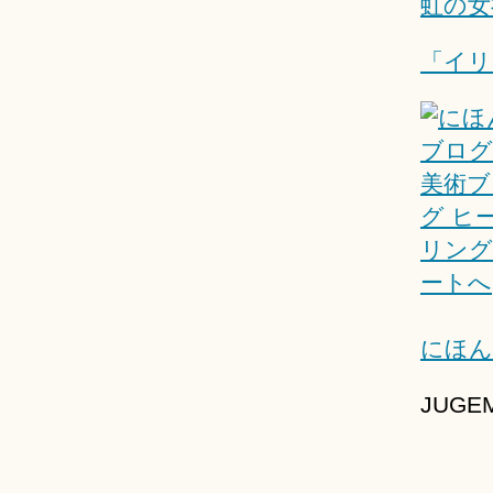
虹の女
「イリ
にほん
JUG