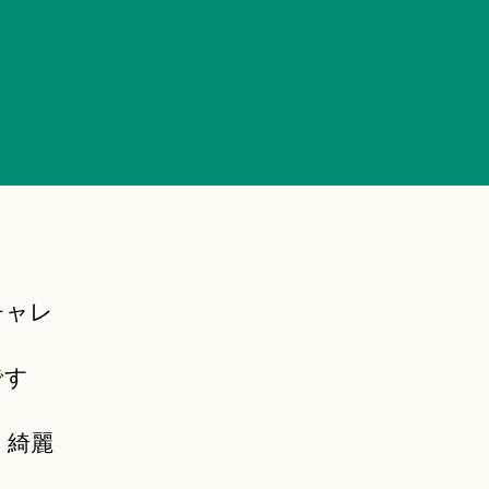
チャレ
です
く綺麗