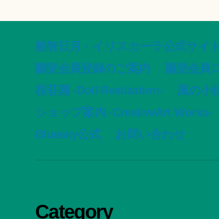
船智日月・イリスカーラ公式サイト -offic
購読会員登録のご案内
購読会員
桜荘園 -Doll Realization-
風の小径 -
ショップ案内 -CreativeArt Works-
Bluesky公式
お問い合わせ
Category