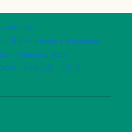
tWorks-
ャラリー -Picture & Illustration-
s of Spinning Stars-
VOOM
LINE公式
X公式