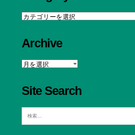
Category
Archive
Archive
Site Search
検
索
対