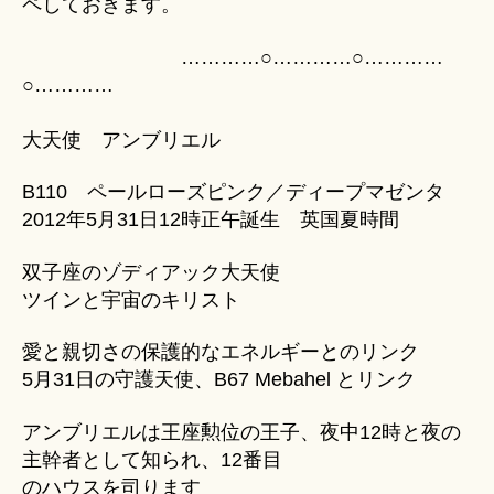
ペしておきます。
u
リ
ki
エ
…………○…………○…………
＊
ル
○…………
日
本
大天使 アンブリエル
語
訳
B110 ペールローズピンク／ディープマゼンタ
へ
の
2012年5月31日12時正午誕生 英国夏時間
双子座のゾディアック大天使
ツインと宇宙のキリスト
愛と親切さの保護的なエネルギーとのリンク
5月31日の守護天使、B67 Mebahel とリンク
アンブリエルは王座勲位の王子、夜中12時と夜の
主幹者として知られ、12番目
のハウスを司ります