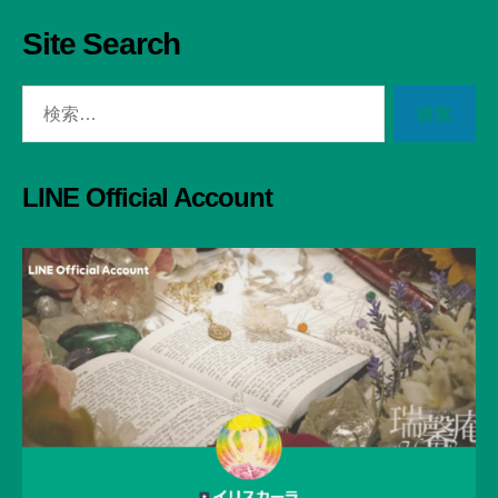
Site Search
検
索
対
象:
LINE Official Account