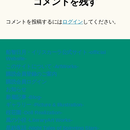
コメントを残す
コメントを投稿するには
ログイン
してください。
船智日月・イリスカーラ公式サイト -official
Website-
このサイトについて -ArtWorks-
購読会員登録のご案内
購読会員ログイン
お知らせ
新着記事 -Blog-
ギャラリー -Picture & Illustration-
桜荘園 -Doll Realization-
風の小径 -LiteraryArt Works-
星紡夜話 -Night Tales of Spinning Stars-