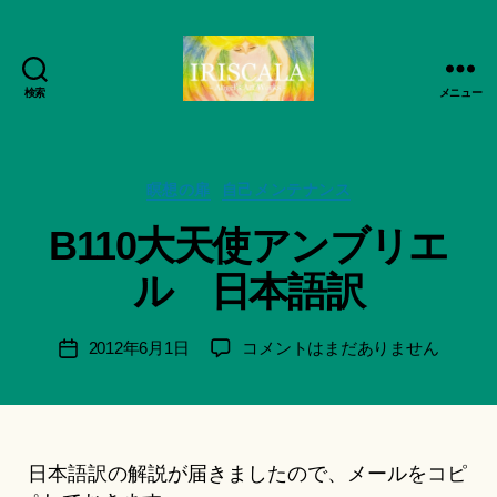
検索
メニュー
ArtWorks-
作
船
成
智
者
日
カ
瞑想の扉
自己メンテナンス
:
月
テ
船
B110大天使アンブリエ
活
ゴ
智
動
リ
日
ル 日本語訳
記
ー
月
録・
＊
作
F
投
B110
2012年6月1日
コメントはまだありません
投
品
u
稿
大
稿
集-
n
者
天
日
IRISCALA
a
使
ci
ア
Hi
ン
日本語訳の解説が届きましたので、メールをコピ
ts
ブ