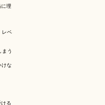
当に理
、レベ
しまう
いけな
受ける