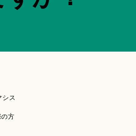
マシス
際の方