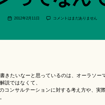
月
＊
F
投
オ
2012年2月11日
コメントはまだありません
投
u
稿
ー
稿
n
者
ラ
日
a
ソ
ci
ー
Hi
マ
ts
の
u
コ
ki
ン
＊
サ
ル
書きたいなーと思っているのは、オーラソー
テ
解説ではなくて、
ー
のコンサルテーションに対する考え方や、実
シ
。
ョ
ン