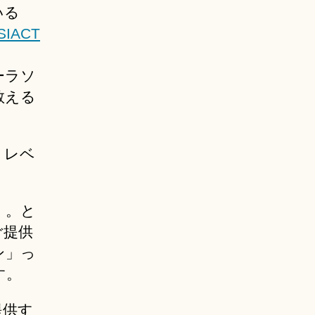
いる
SIACT
ーラソ
教える
、レベ
。。と
ご提供
ン」っ
す。
提供す