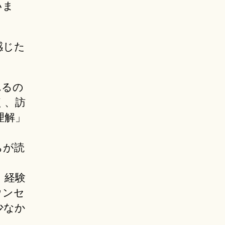
いま
感じた
れるの
く、訪
理解」
ちが読
、経験
ウンセ
少なか