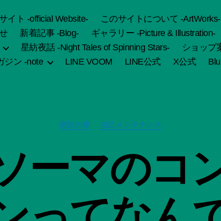
fficial Website-
このサイトについて -ArtWorks-
せ
新着記事 -Blog-
ギャラリー -Picture & Illustration-
星紡夜話 -Night Tales of Spinning Stars-
ショップ案内 
ジン -note
LINE VOOM
LINE公式
X公式
Bl
カ
瞑想の扉
自己メンテナンス
テ
ゴ
作
ソーマのコ
リ
成
ー
者
:
船
ンってなん
智
日