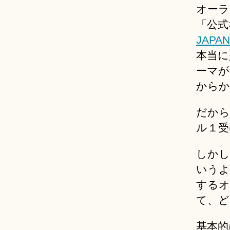
オーラ
「公式
JAPAN
本当に
ーマが
からか
だから
ル１受
しかし
いうよ
するオ
て、ど
基本的