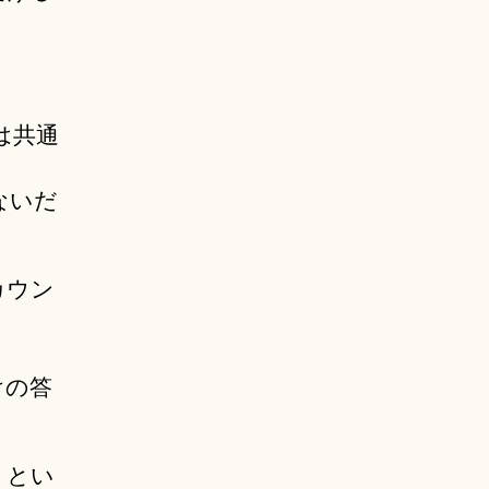
。
は共通
ないだ
カウン
けの答
」とい