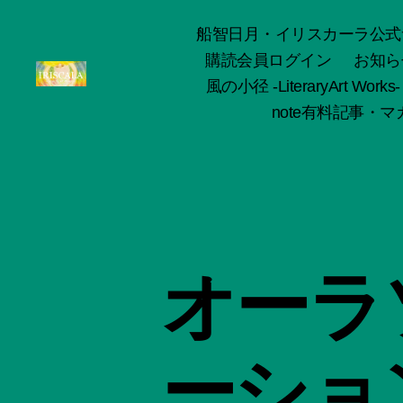
船智日月・イリスカーラ公式サイト -o
購読会員ログイン
お知ら
風の小径 -LiteraryArt Works-
ArtWorks-
note有料記事・マガ
船
智
日
月
活
動
記
録・
オーラ
作
品
集-
IRISCALA
ーショ