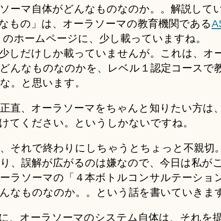
っ
ソーマ自体がどんなものなのか。。解説して
て
なもの」は、オーラソーマの教育機関である
A
な
のホームページに、少し載っていますね。
ん
少しだけしか載っていませんが。これは、オ
で
す
どんなものなのかを、レベル１認定コースで
か？
な。と思います。
へ
の
正直、オーラソーマをちゃんと知りたい方は
けてください。というしかないですね。
、それで終わりにしちゃうとちょっと不親切
り、誤解が広がるのは嫌なので、今日は私が
ーラソーマの「４本ボトルコンサルテーショ
んなものなのか。。という話を書いていきま
に、オーラソーマのシステム自体は、それを