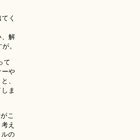
出てく
い、解
すが。
って
ナーや
うと、
てしま
者がこ
、考え
トルの