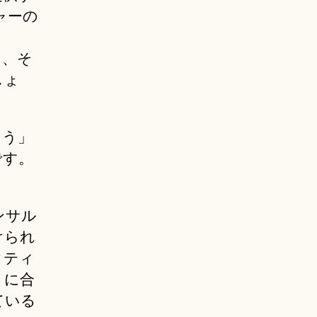
ャーの
ら、そ
しょ
そう」
です。
ンサル
けられ
クティ
トに合
ている