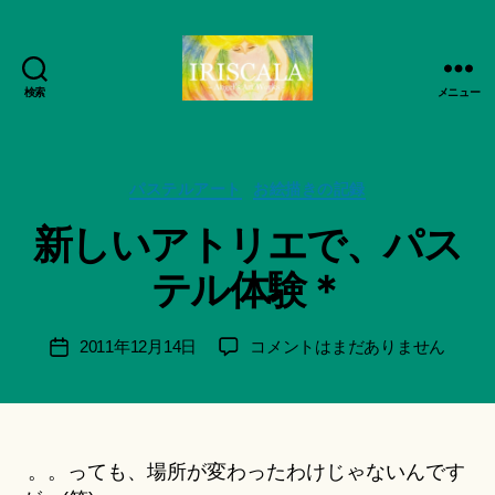
検索
メニュー
ArtWorks-
作
船
成
智
者
日
カ
パステルアート
お絵描きの記録
:
月
テ
船
新しいアトリエで、パス
活
ゴ
智
動
リ
日
テル体験＊
記
ー
月
録・
＊
作
F
投
新
2011年12月14日
コメントはまだありません
投
品
u
稿
し
稿
集-
n
者
い
日
IRISCALA
a
ア
ci
ト
Hi
リ
。。っても、場所が変わったわけじゃないんです
ts
エ