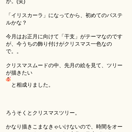
が。(笑)
u
で、
ki
パ
「イリスカーラ」になってから、初めてのパステ
＊
ス
ルかな？
テ
ル
今月はお正月に向けて「干支」がテーマなのです
体
が、今うちの飾り付けがクリスマス一色なの
験
で。。
＊
へ
の
クリスマスムードの中、先月の絵を見て、ツリー
が描きたい
と相成りました。
ろうそくとクリスマスツリー。
かなり描きこまなきゃいけないので、時間をオー