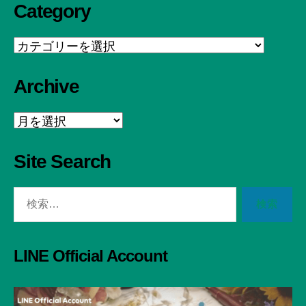
Category
Category
Archive
Archive
Site Search
検
索
対
象:
LINE Official Account