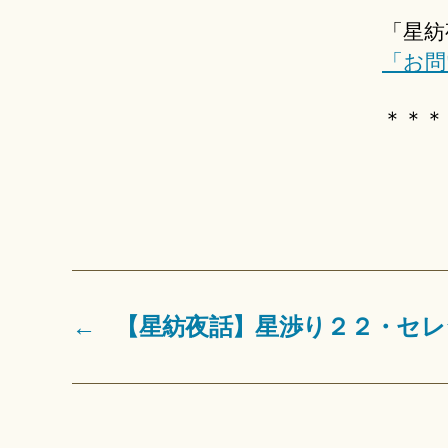
「星紡
「お問
＊＊＊
←
【星紡夜話】星渉り２２・セレ