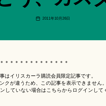
月
＊
F
投
2011年10月26日
投
u
稿
稿
n
者
日
a
ci
Hi
ts
u
ki
＊＊＊＊＊＊＊＊＊＊＊＊＊＊
＊
事はイリスカーラ購読会員限定記事です。
ンクが違うため、この記事を表示できません
ンしていない場合はこちらからログインして