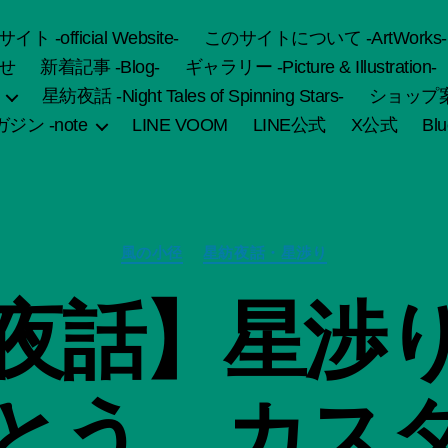
fficial Website-
このサイトについて -ArtWorks-
せ
新着記事 -Blog-
ギャラリー -Picture & Illustration-
星紡夜話 -Night Tales of Spinning Stars-
ショップ案内 
ジン -note
LINE VOOM
LINE公式
X公式
Bl
カ
風の小径
星紡夜話・星渉り
テ
ゴ
作
夜話】星渉
リ
成
ー
者
:
船
とう、カス
智
日