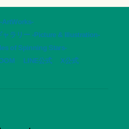
tWorks-
ャラリー -Picture & Illustration-
s of Spinning Stars-
VOOM
LINE公式
X公式