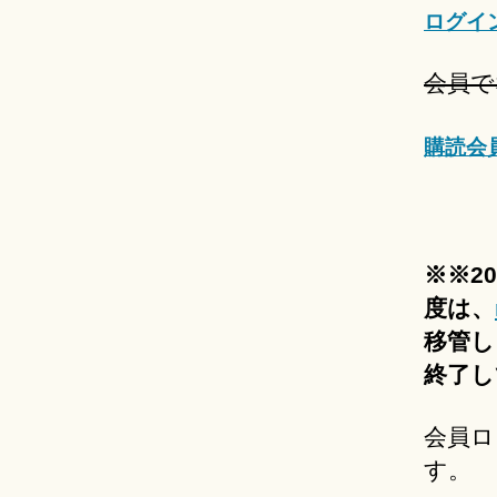
ログイ
会員で
購読会
※※2
度は、
移管し
終了し
会員ロ
す。