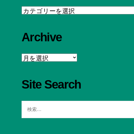
Category
Archive
Archive
Site Search
検
索
対
象: