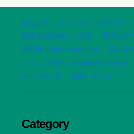
船智日月・イリスカーラ公式サイト -offic
購読会員登録のご案内
購読会員
桜荘園 -Doll Realization-
風の小径 -
ショップ案内 -CreativeArt Works-
Bluesky公式
お問い合わせ
Category