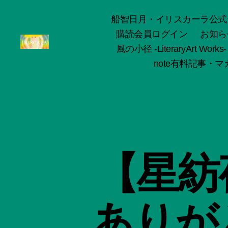
船智日月・イリスカーラ公式サイト -o
購読会員ログイン
お知ら
風の小径 -LiteraryArt Works-
ArtWorks-
note有料記事・マガ
船
智
日
月
活
動
記
録・
【星紡
作
品
集-
IRISCALA
ありが