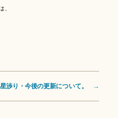
は、
】星渉り・今後の更新について。
→