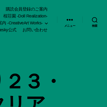
購読会員登録のご案内
桜荘園 -Doll Realization-
-CreativeArt Works-
メニュー
検索
uesky公式
お問い合わせ
り２３・
タリア。