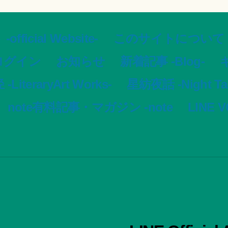
ial Website-
このサイトについて -Ar
ログイン
お知らせ
新着記事 -Blog-
ギ
LiteraryArt Works-
星紡夜話 -Night Tale
note有料記事・マガジン -note
LINE 