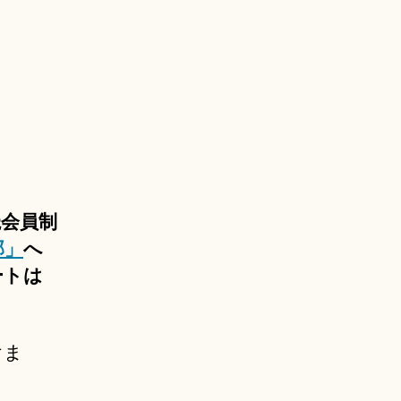
読会員制
部」
へ
ートは
けま