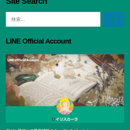
Site Search
検
索
対
象:
LINE Official Account