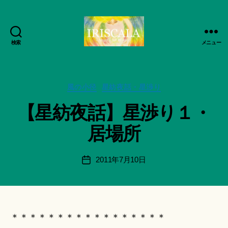
検索
メニュー
ArtWorks-
作
船
成
智
者
日
カ
風の小径
星紡夜話・星渉り
:
月
テ
船
【星紡夜話】星渉り１・
活
ゴ
智
動
リ
日
居場所
記
ー
月
録・
＊
作
F
投
2011年7月10日
投
品
u
稿
稿
集-
n
者
日
IRISCALA
a
ci
Hi
＊＊＊＊＊＊＊＊＊＊＊＊＊＊＊＊＊
ts