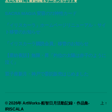
友だち登録して最新情報＆クーポンをゲット★
SACRA MAGIA 変容の72神性カード
「イリスカーラ」ホームページリニューアル・サイ
ト移管のお知らせ
「イリスカーラ購読会員」移管のお知らせ
【星紡夜話】無限・昇「灼位の太陽は赤子のように
泣く」
双子座新月・神戸で委託販売はじめました
© 2026年
ArtWorks-船智日月活動記録・作品集-
上
↑
IRISCALA