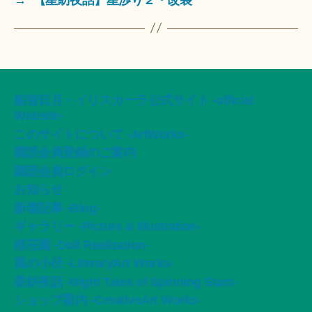
船智日月・イリスカーラ公式サイト -official
Website-
このサイトについて -ArtWorks-
購読会員登録のご案内
購読会員ログイン
お知らせ
新着記事 -Blog-
ギャラリー -Picture & Illustration-
桜荘園 -Doll Realization-
風の小径 -LiteraryArt Works-
星紡夜話 -Night Tales of Spinning Stars-
ショップ案内 -CreativeArt Works-