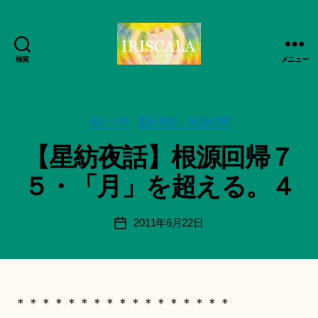
検索
メニュー
ArtWorks-
作
船
成
智
者
日
カ
風の小径
星紡夜話・根源回帰
:
月
テ
船
【星紡夜話】根源回帰７
活
ゴ
智
動
リ
日
５・「月」を超える。４
記
ー
月
録・
＊
作
F
投
2011年6月22日
投
品
u
稿
稿
集-
n
者
日
IRISCALA
a
ci
Hi
＊＊＊＊＊＊＊＊＊＊＊＊＊＊＊＊＊
ts