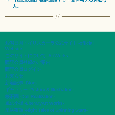
人。
船智日月・イリスカーラ公式サイト -official
Website-
このサイトについて -ArtWorks-
購読会員登録のご案内
購読会員ログイン
お知らせ
新着記事 -Blog-
ギャラリー -Picture & Illustration-
桜荘園 -Doll Realization-
風の小径 -LiteraryArt Works-
星紡夜話 -Night Tales of Spinning Stars-