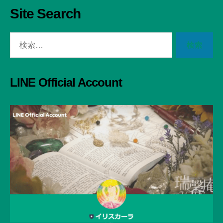
Site Search
検
索
対
象:
LINE Official Account