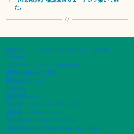
た。
船智日月・イリスカーラ公式サイト -official
Website-
このサイトについて -ArtWorks-
購読会員登録のご案内
購読会員ログイン
お知らせ
新着記事 -Blog-
ギャラリー -Picture & Illustration-
桜荘園 -Doll Realization-
風の小径 -LiteraryArt Works-
星紡夜話 -Night Tales of Spinning Stars-