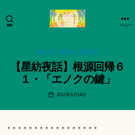
検索
メニュー
ArtWorks-
作
船
成
智
者
日
カ
風の小径
星紡夜話・根源回帰
:
月
テ
船
【星紡夜話】根源回帰６
活
ゴ
智
動
リ
日
１・「エノクの鍵」
記
ー
月
録・
＊
作
F
投
2011年5月14日
投
品
u
稿
稿
集-
n
者
日
IRISCALA
a
ci
Hi
＊＊＊＊＊＊＊＊＊＊＊＊＊＊＊＊＊
ts