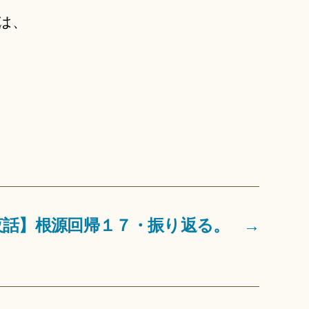
は、
夜話】根源回帰１７・振り返る。
→