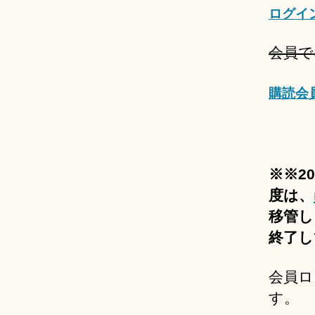
ログイ
会員で
購読会
※※2
度は、
移管し
終了し
会員ロ
す。