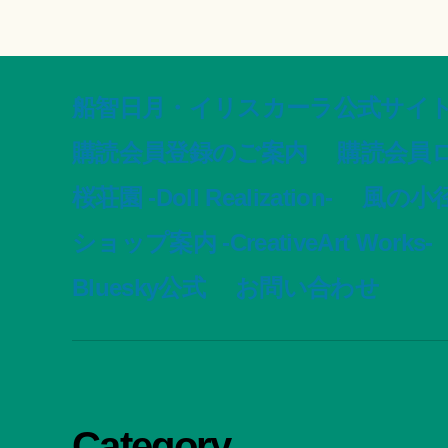
船智日月・イリスカーラ公式サイト -offic
購読会員登録のご案内
購読会員
桜荘園 -Doll Realization-
風の小径 -
ショップ案内 -CreativeArt Works-
Bluesky公式
お問い合わせ
Category