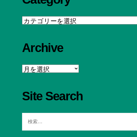
Category
Archive
Archive
Site Search
検
索
対