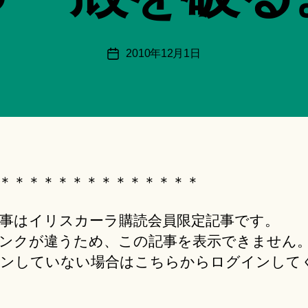
月
＊
F
投
2010年12月1日
投
u
稿
稿
n
者
日
a
ci
Hi
ts
u
ki
＊＊＊＊＊＊＊＊＊＊＊＊＊＊
＊
事はイリスカーラ購読会員限定記事です。
ンクが違うため、この記事を表示できません
ンしていない場合はこちらからログインして