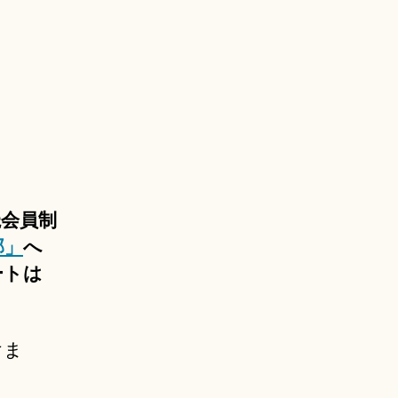
読会員制
部」
へ
ートは
けま