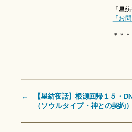
「星紡
「お問
＊＊＊
←
【星紡夜話】根源回帰１５・D
（ソウルタイプ・神との契約