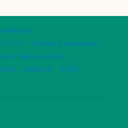
tWorks-
ャラリー -Picture & Illustration-
s of Spinning Stars-
VOOM
LINE公式
X公式