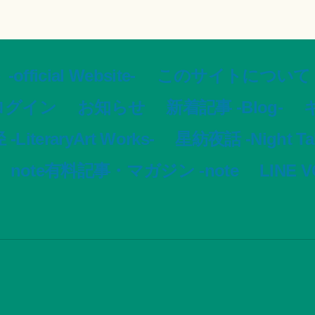
ial Website-
このサイトについて -Ar
ログイン
お知らせ
新着記事 -Blog-
ギ
LiteraryArt Works-
星紡夜話 -Night Tale
note有料記事・マガジン -note
LINE 