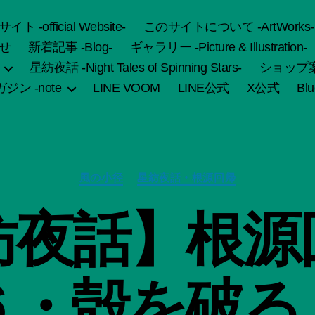
fficial Website-
このサイトについて -ArtWorks-
せ
新着記事 -Blog-
ギャラリー -Picture & Illustration-
星紡夜話 -Night Tales of Spinning Stars-
ショップ案内 
ジン -note
LINE VOOM
LINE公式
X公式
Bl
カ
風の小径
星紡夜話・根源回帰
テ
ゴ
作
紡夜話】根源
リ
成
ー
者
:
船
６・殻を破る
智
日