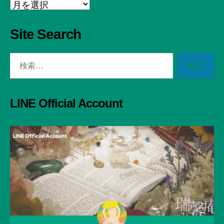
Archive
Site Search
検
索
対
象:
LINE Official Account