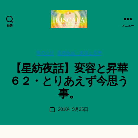
検索
メニュー
ArtWorks-
船
智
作
日
カ
成
風の小径
星紡夜話・変容と昇華
月
テ
者
【星紡夜話】変容と昇華
活
ゴ
:
動
リ
船
６２・とりあえず今思う
記
ー
智
録・
日
事。
作
月
品
＊
集-
F
投
2010年9月25日
投
IRISCALA
u
稿
稿
n
者
日
a
ci