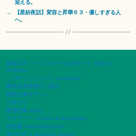
迎える。
→
【星紡夜話】変容と昇華６３・優しすぎる人
へ。
船智日月・イリスカーラ公式サイト -official
Website-
このサイトについて -ArtWorks-
購読会員登録のご案内
購読会員ログイン
お知らせ
新着記事 -Blog-
ギャラリー -Picture & Illustration-
桜荘園 -Doll Realization-
風の小径 -LiteraryArt Works-