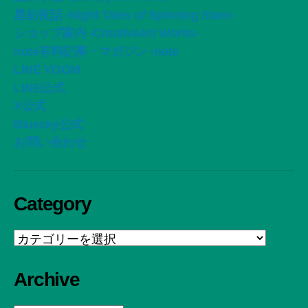
星紡夜話 -Night Tales of Spinning Stars-
ショップ案内 -CreativeArt Works-
note有料記事・マガジン -note
LINE VOOM
LINE公式
X公式
Bluesky公式
お問い合わせ
Category
Category
Archive