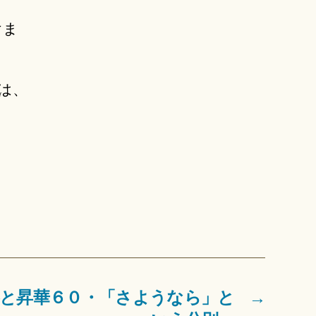
けま
は、
容と昇華６０・「さようなら」と
→