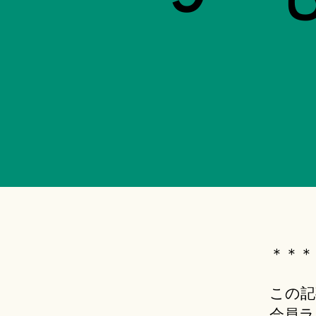
＊＊＊
この記
会員ラ