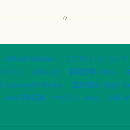
ial Website-
このサイトについて -Ar
ログイン
お知らせ
新着記事 -Blog-
ギ
LiteraryArt Works-
星紡夜話 -Night Tale
note有料記事・マガジン -note
LINE 