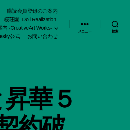
購読会員登録のご案内
桜荘園 -Doll Realization-
-CreativeArt Works-
メニュー
検索
uesky公式
お問い合わせ
と昇華５
契約破