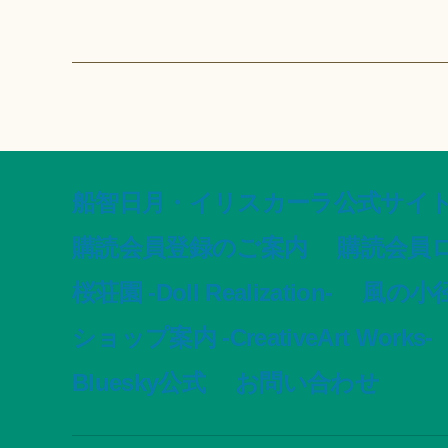
船智日月・イリスカーラ公式サイト -offic
購読会員登録のご案内
購読会員
桜荘園 -Doll Realization-
風の小径 -
ショップ案内 -CreativeArt Works-
Bluesky公式
お問い合わせ