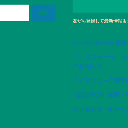
友だち登録して最新情報＆
SACRA MAGIA 
「イリスカーラ」ホ
のお知らせ
「イリスカーラ購読
【星紡夜話】無限・
双子座新月・神戸で