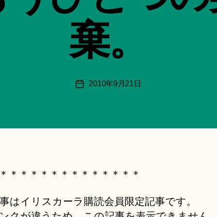
:
船
棄。
智
日
月
＊
F
投
2010年9月21日
投
u
稿
稿
n
者
日
a
ci
Hi
ts
u
ki
＊＊＊＊＊＊＊＊＊＊＊＊＊＊
＊
事はイリスカーラ購読会員限定記事です。
ンクが違うため、この記事を表示できません