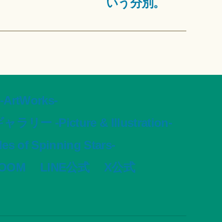
いう分別。
tWorks-
ャラリー -Picture & Illustration-
s of Spinning Stars-
VOOM
LINE公式
X公式