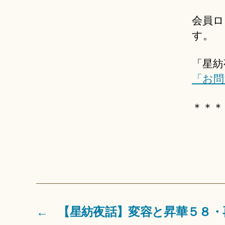
会員ロ
す。
「星紡
「お問
＊＊＊
←
【星紡夜話】変容と昇華５８・