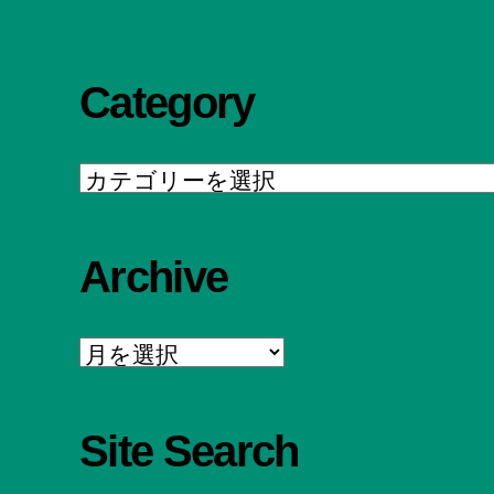
Category
Category
Archive
Archive
Site Search