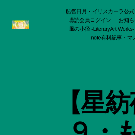
船智日月・イリスカーラ公式サイト -o
購読会員ログイン
お知ら
風の小径 -LiteraryArt Works-
ArtWorks-
note有料記事・マガ
船
智
日
月
活
動
記
録・
【星紡
作
品
集-
IRISCALA
９・