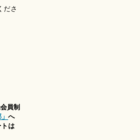
くださ
読会員制
部」
へ
ートは