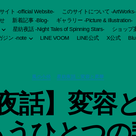
fficial Website-
このサイトについて -ArtWorks-
せ
新着記事 -Blog-
ギャラリー -Picture & Illustration-
星紡夜話 -Night Tales of Spinning Stars-
ショップ案内 
ジン -note
LINE VOOM
LINE公式
X公式
Bl
カ
風の小径
星紡夜話・変容と昇華
テ
ゴ
夜話】変容
リ
ー
作
もうひとつの
成
者