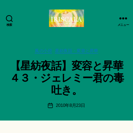
検索
メニュー
ArtWorks-
船
智
作
日
カ
成
風の小径
星紡夜話・変容と昇華
月
テ
者
【星紡夜話】変容と昇華
活
ゴ
:
動
リ
船
４３・ジェレミー君の毒
記
ー
智
録・
日
吐き。
作
月
品
＊
集-
F
投
2010年8月23日
投
IRISCALA
u
稿
稿
n
者
日
a
ci