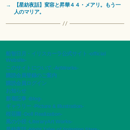
→
【星紡夜話】変容と昇華４４・メアリ。もう一
人のマリア。
船智日月・イリスカーラ公式サイト -official
Website-
このサイトについて -ArtWorks-
購読会員登録のご案内
購読会員ログイン
お知らせ
新着記事 -Blog-
ギャラリー -Picture & Illustration-
桜荘園 -Doll Realization-
風の小径 -LiteraryArt Works-
星紡夜話 -Night Tales of Spinning Stars-