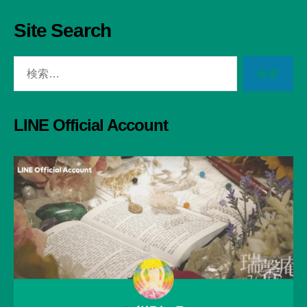
Site Search
検
索
対
象:
LINE Official Account