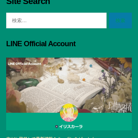
Site Search
検
索
対
象:
LINE Official Account