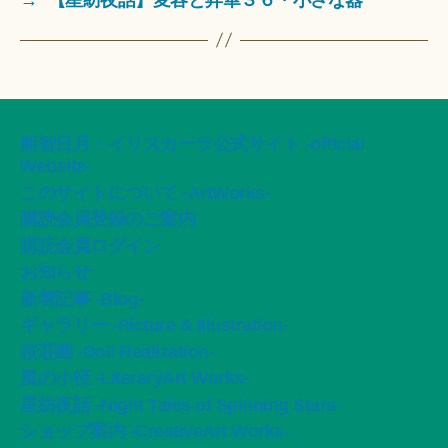
船智日月・イリスカーラ公式サイト -official
Website-
このサイトについて -ArtWorks-
購読会員登録のご案内
購読会員ログイン
お知らせ
新着記事 -Blog-
ギャラリー -Picture & Illustration-
桜荘園 -Doll Realization-
風の小径 -LiteraryArt Works-
星紡夜話 -Night Tales of Spinning Stars-
ショップ案内 -CreativeArt Works-