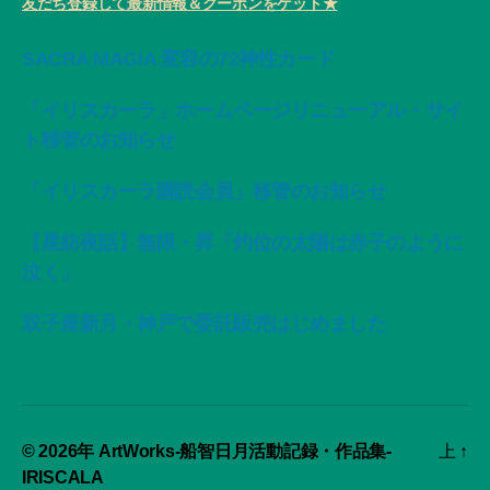
友だち登録して最新情報＆クーポンをゲット★
SACRA MAGIA 変容の72神性カード
「イリスカーラ」ホームページリニューアル・サイ
ト移管のお知らせ
「イリスカーラ購読会員」移管のお知らせ
【星紡夜話】無限・昇「灼位の太陽は赤子のように
泣く」
双子座新月・神戸で委託販売はじめました
© 2026年
ArtWorks-船智日月活動記録・作品集-
上
↑
IRISCALA