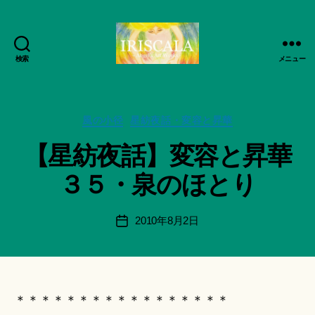
検索
メニュー
ArtWorks-
作
船
成
智
者
日
カ
風の小径
星紡夜話・変容と昇華
:
月
テ
船
【星紡夜話】変容と昇華
活
ゴ
智
動
リ
日
３５・泉のほとり
記
ー
月
録・
＊
作
F
投
2010年8月2日
投
品
u
稿
稿
集-
n
者
日
IRISCALA
a
ci
Hi
＊＊＊＊＊＊＊＊＊＊＊＊＊＊＊＊＊
ts