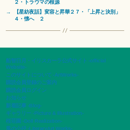
２・トラウマの根源
→
【星紡夜話】変容と昇華２７・「上昇と決別」
４・懐へ ２
船智日月・イリスカーラ公式サイト -official
Website-
このサイトについて -ArtWorks-
購読会員登録のご案内
購読会員ログイン
お知らせ
新着記事 -Blog-
ギャラリー -Picture & Illustration-
桜荘園 -Doll Realization-
風の小径 -LiteraryArt Works-