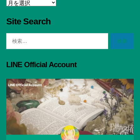
Archive
Site Search
検
索
対
象:
LINE Official Account