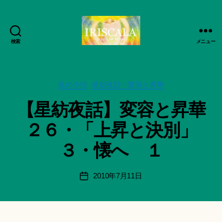
検索
メニュー
ArtWorks-
船
智
作
日
カ
成
風の小径
星紡夜話・変容と昇華
月
テ
者
【星紡夜話】変容と昇華
活
ゴ
:
動
リ
船
２６・「上昇と決別」
記
ー
智
録・
日
３・懐へ １
作
月
品
＊
集-
F
投
2010年7月11日
投
IRISCALA
u
稿
稿
n
者
日
a
ci