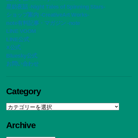
星紡夜話 -Night Tales of Spinning Stars-
ショップ案内 -CreativeArt Works-
note有料記事・マガジン -note
LINE VOOM
LINE公式
X公式
Bluesky公式
お問い合わせ
Category
Category
Archive