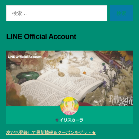
検
索
対
象:
LINE Official Account
友だち登録して最新情報＆クーポンをゲット★