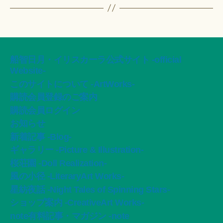
船智日月・イリスカーラ公式サイト -official
Website-
このサイトについて -ArtWorks-
購読会員登録のご案内
購読会員ログイン
お知らせ
新着記事 -Blog-
ギャラリー -Picture & Illustration-
桜荘園 -Doll Realization-
風の小径 -LiteraryArt Works-
星紡夜話 -Night Tales of Spinning Stars-
ショップ案内 -CreativeArt Works-
note有料記事・マガジン -note