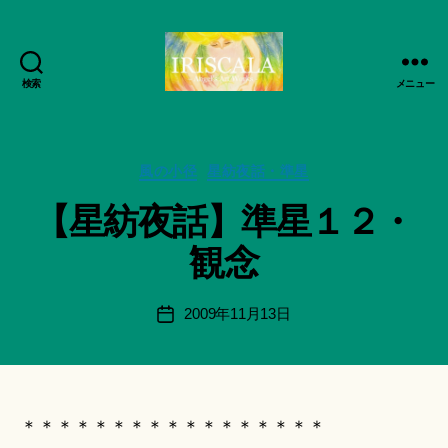
検索
メニュー
ArtWorks-
作
船
成
智
者
日
カ
風の小径
星紡夜話・準星
:
月
テ
船
【星紡夜話】準星１２・
活
ゴ
智
動
リ
日
観念
記
ー
月
録・
＊
作
F
投
2009年11月13日
投
品
u
稿
稿
集-
n
者
日
IRISCALA
a
ci
Hi
＊＊＊＊＊＊＊＊＊＊＊＊＊＊＊＊＊
ts