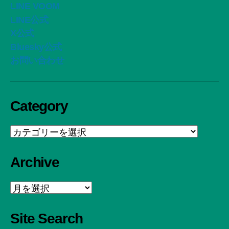
LINE VOOM
LINE公式
X公式
Bluesky公式
お問い合わせ
Category
Category
Archive
Archive
Site Search