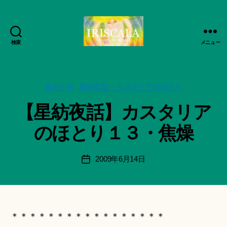
検索
メニュー
ArtWorks-
作
船
成
智
者
日
カ
風の小径
星紡夜話・カスタリアのほとり
:
月
テ
船
【星紡夜話】カスタリア
活
ゴ
智
動
リ
日
のほとり１３・焦燥
記
ー
月
録・
＊
作
F
投
2009年6月14日
投
品
u
稿
稿
集-
n
者
日
IRISCALA
a
ci
Hi
＊＊＊＊＊＊＊＊＊＊＊＊＊＊＊＊＊
ts