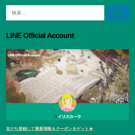
検
索
対
象:
LINE Official Account
友だち登録して最新情報＆クーポンをゲット★