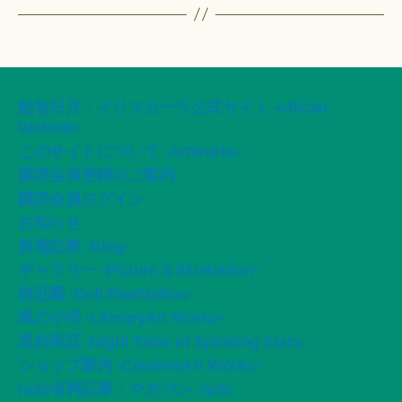
船智日月・イリスカーラ公式サイト -official
Website-
このサイトについて -ArtWorks-
購読会員登録のご案内
購読会員ログイン
お知らせ
新着記事 -Blog-
ギャラリー -Picture & Illustration-
桜荘園 -Doll Realization-
風の小径 -LiteraryArt Works-
星紡夜話 -Night Tales of Spinning Stars-
ショップ案内 -CreativeArt Works-
note有料記事・マガジン -note