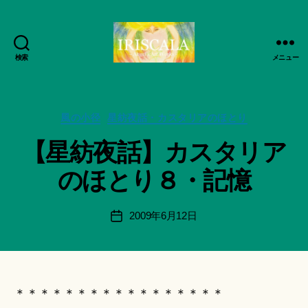
検索
メニュー
ArtWorks-
作
船
成
智
者
日
カ
風の小径
星紡夜話・カスタリアのほとり
:
月
テ
船
【星紡夜話】カスタリア
活
ゴ
智
動
リ
日
のほとり８・記憶
記
ー
月
録・
＊
作
F
投
2009年6月12日
投
品
u
稿
稿
集-
n
者
日
IRISCALA
a
ci
Hi
＊＊＊＊＊＊＊＊＊＊＊＊＊＊＊＊＊
ts