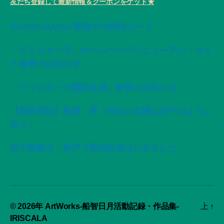
友だち登録して最新情報＆クーポンをゲット★
SACRA MAGIA 変容の72神性カード
「イリスカーラ」ホームページリニューアル・サイ
ト移管のお知らせ
「イリスカーラ購読会員」移管のお知らせ
【星紡夜話】無限・昇「灼位の太陽は赤子のように
泣く」
双子座新月・神戸で委託販売はじめました
© 2026年
ArtWorks-船智日月活動記録・作品集-
上
↑
IRISCALA