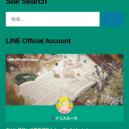
Site Search
検
索
対
象:
LINE Official Account