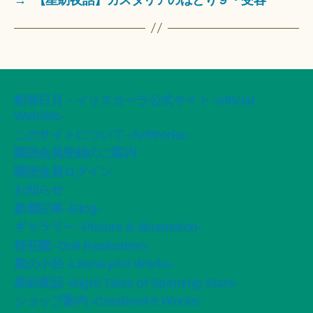
船智日月・イリスカーラ公式サイト -official
Website-
このサイトについて -ArtWorks-
購読会員登録のご案内
購読会員ログイン
お知らせ
新着記事 -Blog-
ギャラリー -Picture & Illustration-
桜荘園 -Doll Realization-
風の小径 -LiteraryArt Works-
星紡夜話 -Night Tales of Spinning Stars-
ショップ案内 -CreativeArt Works-