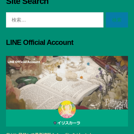
Site Search
検
索
対
象:
LINE Official Account