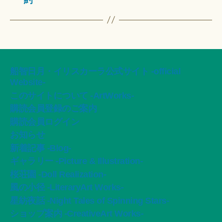
船智日月・イリスカーラ公式サイト -official
Website-
このサイトについて -ArtWorks-
購読会員登録のご案内
購読会員ログイン
お知らせ
新着記事 -Blog-
ギャラリー -Picture & Illustration-
桜荘園 -Doll Realization-
風の小径 -LiteraryArt Works-
星紡夜話 -Night Tales of Spinning Stars-
ショップ案内 -CreativeArt Works-