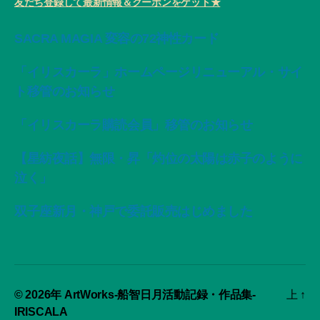
友だち登録して最新情報＆クーポンをゲット★
SACRA MAGIA 変容の72神性カード
「イリスカーラ」ホームページリニューアル・サイ
ト移管のお知らせ
「イリスカーラ購読会員」移管のお知らせ
【星紡夜話】無限・昇「灼位の太陽は赤子のように
泣く」
双子座新月・神戸で委託販売はじめました
© 2026年
ArtWorks-船智日月活動記録・作品集-
上
↑
IRISCALA