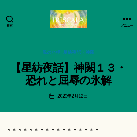
検索
メニュー
ArtWorks-
作
船
成
智
者
日
カ
風の小径
星紡夜話・神闕
:
月
テ
船
【星紡夜話】神闕１３・
活
ゴ
智
動
リ
日
恐れと屈辱の氷解
記
ー
月
録・
＊
作
F
投
2020年2月12日
投
品
u
稿
稿
集-
n
者
日
IRISCALA
a
ci
Hi
＊＊＊＊＊＊＊＊＊＊＊＊＊＊＊＊＊
ts