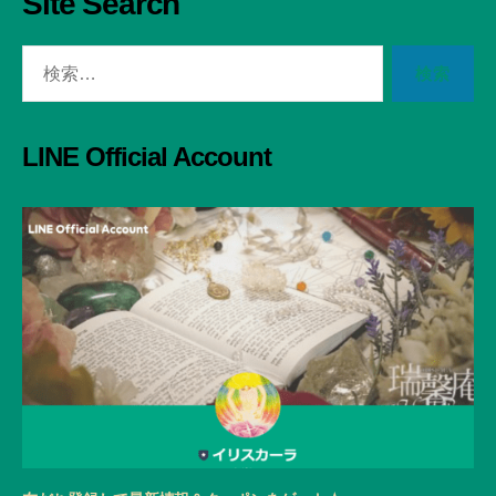
Site Search
検
索
対
象:
LINE Official Account