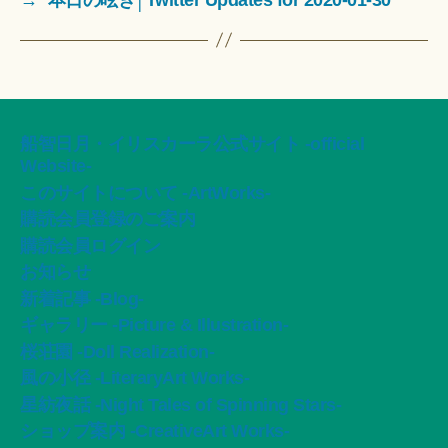
船智日月・イリスカーラ公式サイト -official
Website-
このサイトについて -ArtWorks-
購読会員登録のご案内
購読会員ログイン
お知らせ
新着記事 -Blog-
ギャラリー -Picture & Illustration-
桜荘園 -Doll Realization-
風の小径 -LiteraryArt Works-
星紡夜話 -Night Tales of Spinning Stars-
ショップ案内 -CreativeArt Works-