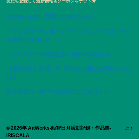
友だち登録して最新情報＆クーポンをゲット★
SACRA MAGIA 変容の72神性カード
「イリスカーラ」ホームページリニューアル・サイ
ト移管のお知らせ
「イリスカーラ購読会員」移管のお知らせ
【星紡夜話】無限・昇「灼位の太陽は赤子のように
泣く」
双子座新月・神戸で委託販売はじめました
© 2026年
ArtWorks-船智日月活動記録・作品集-
上
↑
IRISCALA