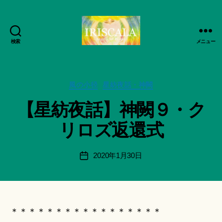
検索
メニュー
ArtWorks-
作
船
成
智
者
日
カ
風の小径
星紡夜話・神闕
:
月
テ
船
【星紡夜話】神闕９・ク
活
ゴ
智
動
リ
日
リロズ返還式
記
ー
月
録・
＊
作
F
投
2020年1月30日
投
品
u
稿
稿
集-
n
者
日
IRISCALA
a
ci
Hi
＊＊＊＊＊＊＊＊＊＊＊＊＊＊＊＊＊
ts