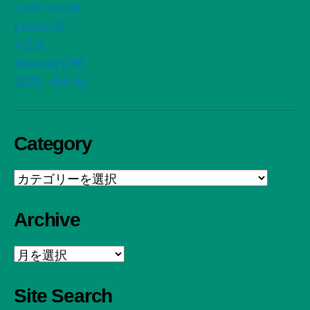
LINE VOOM
LINE公式
X公式
Bluesky公式
お問い合わせ
Category
Category
Archive
Archive
Site Search