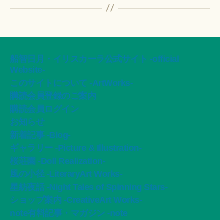
船智日月・イリスカーラ公式サイト -official
Website-
このサイトについて -ArtWorks-
購読会員登録のご案内
購読会員ログイン
お知らせ
新着記事 -Blog-
ギャラリー -Picture & Illustration-
桜荘園 -Doll Realization-
風の小径 -LiteraryArt Works-
星紡夜話 -Night Tales of Spinning Stars-
ショップ案内 -CreativeArt Works-
note有料記事・マガジン -note