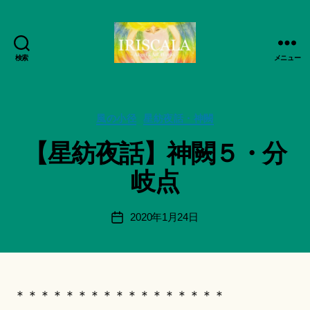
検索
メニュー
ArtWorks-
作
船
成
智
者
日
カ
風の小径
星紡夜話・神闕
:
月
テ
船
【星紡夜話】神闕５・分
活
ゴ
智
動
リ
日
岐点
記
ー
月
録・
＊
作
F
投
2020年1月24日
投
品
u
稿
稿
集-
n
者
日
IRISCALA
a
ci
Hi
＊＊＊＊＊＊＊＊＊＊＊＊＊＊＊＊＊
ts