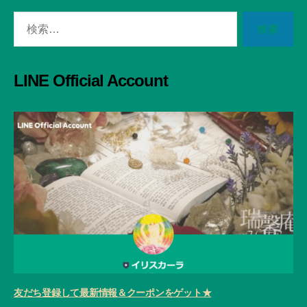
検
索
対
象:
LINE Official Account
友だち登録して最新情報＆クーポンをゲット★