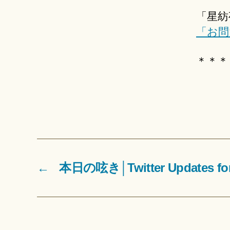
「星紡
「お問
＊＊＊
←
本日の呟き│Twitter Updates for 