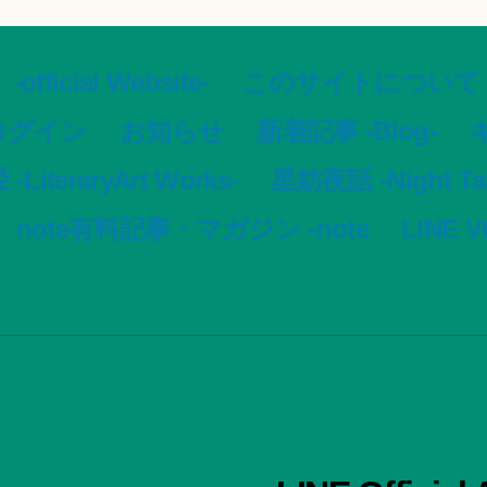
ial Website-
このサイトについて -Ar
ログイン
お知らせ
新着記事 -Blog-
ギ
LiteraryArt Works-
星紡夜話 -Night Tale
note有料記事・マガジン -note
LINE 