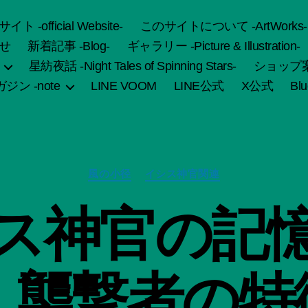
fficial Website-
このサイトについて -ArtWorks-
せ
新着記事 -Blog-
ギャラリー -Picture & Illustration-
星紡夜話 -Night Tales of Spinning Stars-
ショップ案内 
ジン -note
LINE VOOM
LINE公式
X公式
Bl
カ
風の小径
イシス神官関連
テ
ゴ
作
ス神官の記
リ
成
ー
者
:
船
、襲撃者の特
智
日