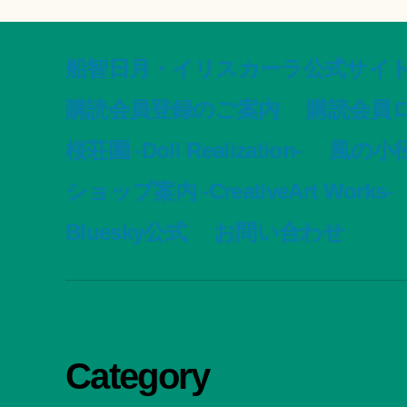
船智日月・イリスカーラ公式サイト -offic
購読会員登録のご案内
購読会員
桜荘園 -Doll Realization-
風の小径 -
ショップ案内 -CreativeArt Works-
Bluesky公式
お問い合わせ
Category