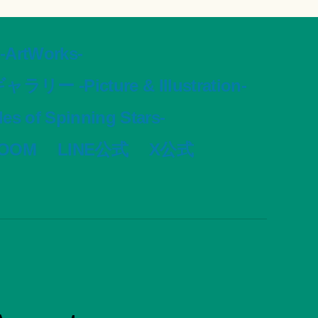
tWorks-
ャラリー -Picture & Illustration-
s of Spinning Stars-
VOOM
LINE公式
X公式