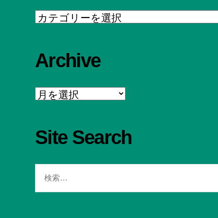
Category
Archive
Archive
Site Search
検
索
対
象: