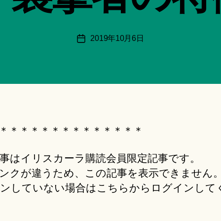
月
＊
F
投
2019年10月6日
投
u
稿
稿
n
者
日
a
ci
Hi
ts
u
ki
＊＊＊＊＊＊＊＊＊＊＊＊＊＊
＊
事はイリスカーラ購読会員限定記事です。
ンクが違うため、この記事を表示できません
ンしていない場合はこちらからログインして