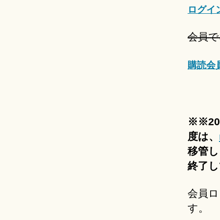
ログイ
会員で
購読会
※※2
度は、
移管し
終了し
会員ロ
す。