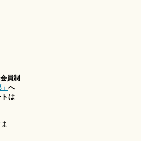
読会員制
部」
へ
ートは
けま