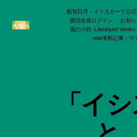
船智日月・イリスカーラ公式サイト -o
購読会員ログイン
お知ら
風の小径 -LiteraryArt Works-
ArtWorks-
note有料記事・マガ
船
智
日
月
活
動
記
録・
「イシ
作
品
集-
IRISCALA
と