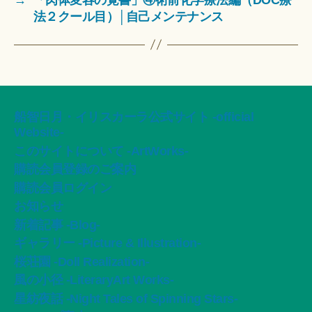
法２クール目）│自己メンテナンス
船智日月・イリスカーラ公式サイト -official
Website-
このサイトについて -ArtWorks-
購読会員登録のご案内
購読会員ログイン
お知らせ
新着記事 -Blog-
ギャラリー -Picture & Illustration-
桜荘園 -Doll Realization-
風の小径 -LiteraryArt Works-
星紡夜話 -Night Tales of Spinning Stars-