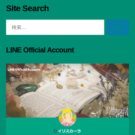
Site Search
検
索
対
象:
LINE Official Account