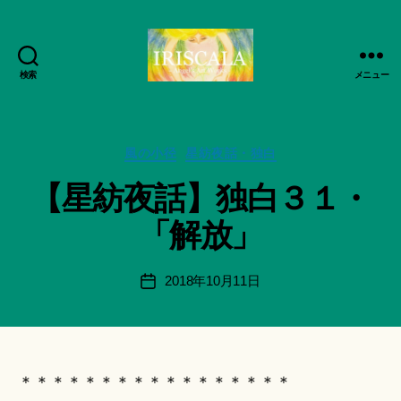
検索
メニュー
ArtWorks-
作
船
成
智
者
日
カ
風の小径
星紡夜話・独白
:
月
テ
船
【星紡夜話】独白３１・
活
ゴ
智
動
リ
日
「解放」
記
ー
月
録・
＊
作
F
投
2018年10月11日
投
品
u
稿
稿
集-
n
者
日
IRISCALA
a
ci
Hi
＊＊＊＊＊＊＊＊＊＊＊＊＊＊＊＊＊
ts