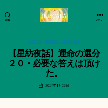
検索
メニュー
ArtWorks-
船
智
作
日
カ
成
風の小径
星紡夜話・運命の選分
月
テ
者
【星紡夜話】運命の選分
活
ゴ
:
動
リ
船
２０・必要な答えは頂け
記
ー
智
録・
日
た。
作
月
品
＊
集-
F
投
2017年1月26日
投
IRISCALA
u
稿
稿
n
者
日
a
ci