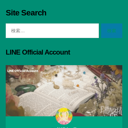
Site Search
検
索
対
象:
LINE Official Account