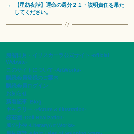
→
【星紡夜話】運命の選分２１・説明責任を果た
してください。
船智日月・イリスカーラ公式サイト -official
Website-
このサイトについて -ArtWorks-
購読会員登録のご案内
購読会員ログイン
お知らせ
新着記事 -Blog-
ギャラリー -Picture & Illustration-
桜荘園 -Doll Realization-
風の小径 -LiteraryArt Works-
星紡夜話 -Night Tales of Spinning Stars-