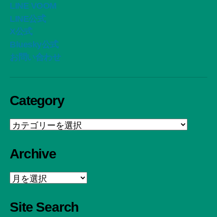
LINE VOOM
LINE公式
X公式
Bluesky公式
お問い合わせ
Category
Category
Archive
Archive
Site Search