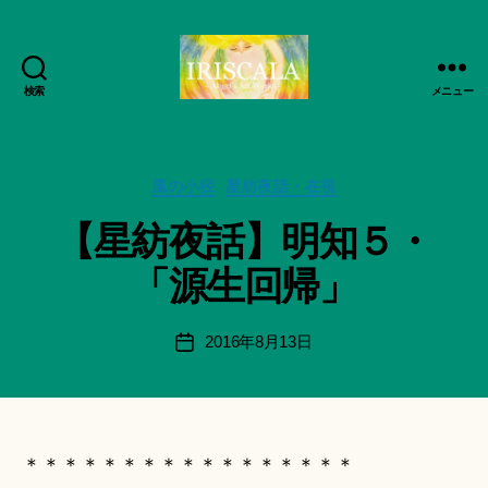
検索
メニュー
ArtWorks-
作
船
成
智
者
日
カ
風の小径
星紡夜話・在視
:
月
テ
船
【星紡夜話】明知５・
活
ゴ
智
動
リ
日
「源生回帰」
記
ー
月
録・
＊
作
F
投
2016年8月13日
投
品
u
稿
稿
集-
n
者
日
IRISCALA
a
ci
Hi
＊＊＊＊＊＊＊＊＊＊＊＊＊＊＊＊＊
ts