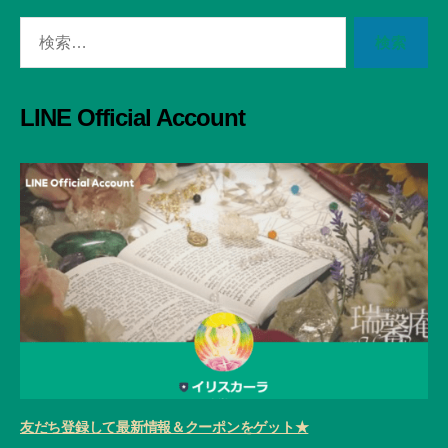
検
索
対
象:
LINE Official Account
友だち登録して最新情報＆クーポンをゲット★