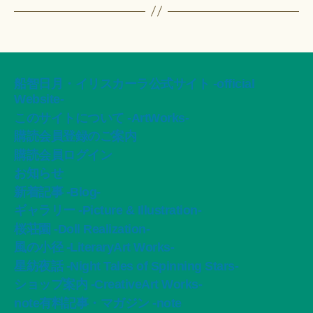
船智日月・イリスカーラ公式サイト -official
Website-
このサイトについて -ArtWorks-
購読会員登録のご案内
購読会員ログイン
お知らせ
新着記事 -Blog-
ギャラリー -Picture & Illustration-
桜荘園 -Doll Realization-
風の小径 -LiteraryArt Works-
星紡夜話 -Night Tales of Spinning Stars-
ショップ案内 -CreativeArt Works-
note有料記事・マガジン -note