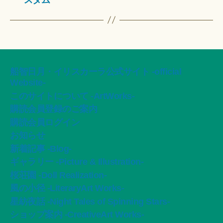
船智日月・イリスカーラ公式サイト -official
Website-
このサイトについて -ArtWorks-
購読会員登録のご案内
購読会員ログイン
お知らせ
新着記事 -Blog-
ギャラリー -Picture & Illustration-
桜荘園 -Doll Realization-
風の小径 -LiteraryArt Works-
星紡夜話 -Night Tales of Spinning Stars-
ショップ案内 -CreativeArt Works-