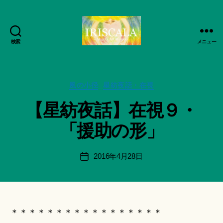
検索
メニュー
ArtWorks-
作
船
成
智
者
日
カ
風の小径
星紡夜話・在視
:
月
テ
船
【星紡夜話】在視９・
活
ゴ
智
動
リ
日
「援助の形」
記
ー
月
録・
＊
作
F
投
2016年4月28日
投
品
u
稿
稿
集-
n
者
日
IRISCALA
a
ci
Hi
＊＊＊＊＊＊＊＊＊＊＊＊＊＊＊＊＊
ts