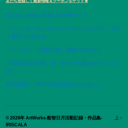
友だち登録して最新情報＆クーポンをゲット★
SACRA MAGIA 変容の72神性カード
「イリスカーラ」ホームページリニューアル・サイ
ト移管のお知らせ
「イリスカーラ購読会員」移管のお知らせ
【星紡夜話】無限・昇「灼位の太陽は赤子のように
泣く」
双子座新月・神戸で委託販売はじめました
© 2026年
ArtWorks-船智日月活動記録・作品集-
上
↑
IRISCALA