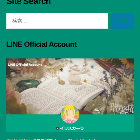
Site Search
検
索
対
象:
LINE Official Account