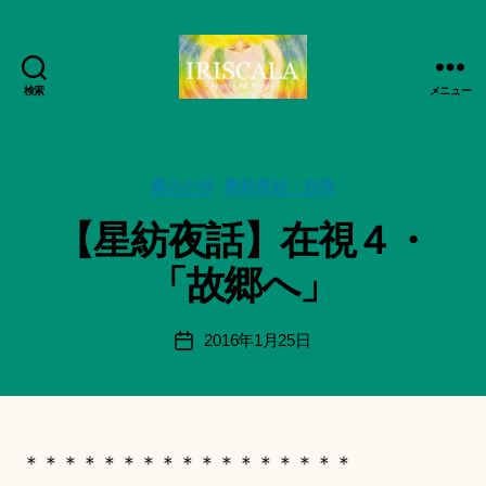
検索
メニュー
ArtWorks-
作
船
成
智
者
日
カ
風の小径
星紡夜話・在視
:
月
テ
船
【星紡夜話】在視４・
活
ゴ
智
動
リ
日
「故郷へ」
記
ー
月
録・
＊
作
F
投
2016年1月25日
投
品
u
稿
稿
集-
n
者
日
IRISCALA
a
ci
Hi
＊＊＊＊＊＊＊＊＊＊＊＊＊＊＊＊＊
ts