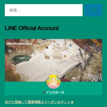
検
索
対
象:
LINE Official Account
友だち登録して最新情報＆クーポンをゲット★