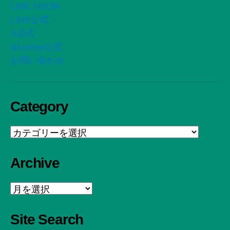
LINE VOOM
LINE公式
X公式
Bluesky公式
お問い合わせ
Category
Category
Archive
Archive
Site Search