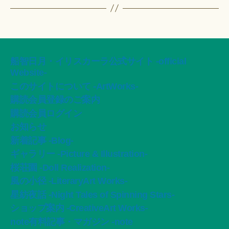
船智日月・イリスカーラ公式サイト -official
Website-
このサイトについて -ArtWorks-
購読会員登録のご案内
購読会員ログイン
お知らせ
新着記事 -Blog-
ギャラリー -Picture & Illustration-
桜荘園 -Doll Realization-
風の小径 -LiteraryArt Works-
星紡夜話 -Night Tales of Spinning Stars-
ショップ案内 -CreativeArt Works-
note有料記事・マガジン -note