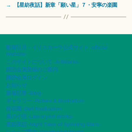
→
【星紡夜話】新章「願い星」７・安寧の楽園
船智日月・イリスカーラ公式サイト -official
Website-
このサイトについて -ArtWorks-
購読会員登録のご案内
購読会員ログイン
お知らせ
新着記事 -Blog-
ギャラリー -Picture & Illustration-
桜荘園 -Doll Realization-
風の小径 -LiteraryArt Works-
星紡夜話 -Night Tales of Spinning Stars-