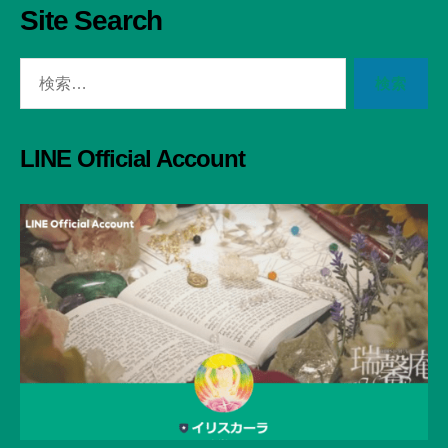
Site Search
検
索
対
象:
LINE Official Account