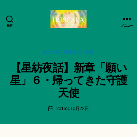
検索
メニュー
ArtWorks-
船
智
作
日
カ
成
風の小径
星紡夜話・新章
月
テ
者
【星紡夜話】新章「願い
活
ゴ
:
動
リ
船
星」６・帰ってきた守護
記
ー
智
録・
日
天使
作
月
品
＊
集-
F
投
2015年10月22日
投
IRISCALA
u
稿
稿
n
者
日
a
ci